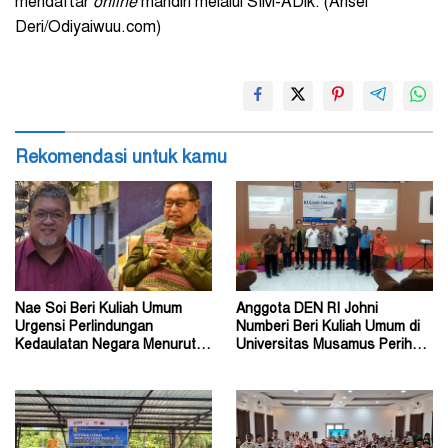
mendaftar
online
mandiri melalui SIM-ADik. (Ansel
Deri/Odiyaiwuu.com)
Rekomendasi untuk kamu
Nae Soi Beri Kuliah Umum
Anggota DEN RI Johni
Urgensi Perlindungan
Numberi Beri Kuliah Umum di
Kedaulatan Negara Menurut
Universitas Musamus Perihal
Hukum Internasional
Energi Nasional