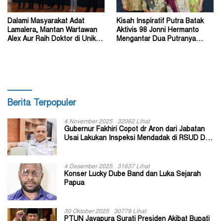
Dalami Masyarakat Adat
Kisah Inspiratif Putra Batak
Lamalera, Mantan Wartawan
Aktivis 98 Jonni Hermanto
Alex Aur Raih Doktor di Unika
Mengantar Dua Putranya
Soegijapranata
Menjadi Dokter
Berita Terpopuler
4 November 2025
32062 Lihat
Gubernur Fakhiri Copot dr Aron dari Jabatan
Usai Lakukan Inspeksi Mendadak di RSUD Dok
II Jayapura
4 Desember 2025
31637 Lihat
Konser Lucky Dube Band dan Luka Sejarah
Papua
30 Oktober 2025
30779 Lihat
PTUN Jayapura Surati Presiden Akibat Bupati