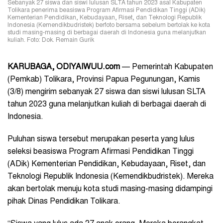
Sebanyak 27 siswa dan siswi lulusan SLTA tahun 2023 asal Kabupaten
Tolikara penerima beasiswa Program Afirmasi Pendidikan Tinggi (ADik)
Kementerian Pendidikan, Kebudayaan, Riset, dan Teknologi Republik
Indonesia (Kemendikbudristek) berfoto bersama sebelum bertolak ke kota
studi masing-masing di berbagai daerah di Indonesia guna melanjutkan
kuliah. Foto: Dok. Remain Gurik
KARUBAGA
, ODIYAIWUU.com
— Pemerintah Kabupaten
(Pemkab) Tolikara, Provinsi Papua Pegunungan, Kamis
(3/8) mengirim sebanyak 27 siswa dan siswi lulusan SLTA
tahun 2023 guna melanjutkan kuliah di berbagai daerah di
Indonesia.
Puluhan siswa tersebut merupakan peserta yang lulus
seleksi beasiswa Program Afirmasi Pendidikan Tinggi
(ADik) Kementerian Pendidikan, Kebudayaan, Riset, dan
Teknologi Republik Indonesia (Kemendikbudristek). Mereka
akan bertolak menuju kota studi masing-masing didampingi
pihak Dinas Pendidikan Tolikara.