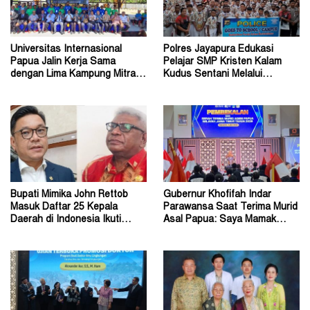
Universitas Internasional
Polres Jayapura Edukasi
Papua Jalin Kerja Sama
Pelajar SMP Kristen Kalam
dengan Lima Kampung Mitra di
Kudus Sentani Melalui
Papua Nugini
Program Police Goes to
School
Bupati Mimika John Rettob
Gubernur Khofifah Indar
Masuk Daftar 25 Kepala
Parawansa Saat Terima Murid
Daerah di Indonesia Ikuti
Asal Papua: Saya Mamak
Kursus Lemhannas
Kalian di Jawa Timur