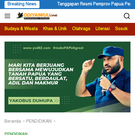
Langsung
mprov Papua Pegunungan Pasca Gubernur Dr John Tabo Diadukan ke
Breaking News
ke
konten
Budaya & Wisata
Khas & Unik
Olahraga
Literasi
Sosok
B
Beranda
PENDIDIKAN
PENDIDIKAN