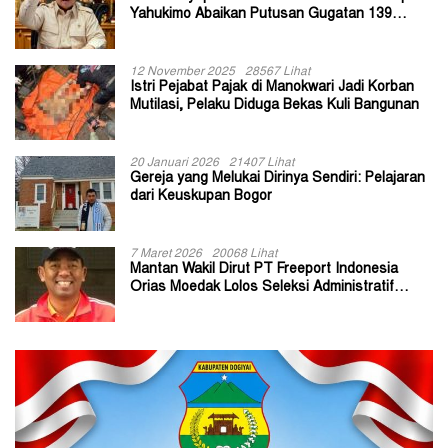
Yahukimo Abaikan Putusan Gugatan 139
Kepala Kampung
12 November 2025
28567 Lihat
Istri Pejabat Pajak di Manokwari Jadi Korban
Mutilasi, Pelaku Diduga Bekas Kuli Bangunan
20 Januari 2026
21407 Lihat
Gereja yang Melukai Dirinya Sendiri: Pelajaran
dari Keuskupan Bogor
7 Maret 2026
20068 Lihat
Mantan Wakil Dirut PT Freeport Indonesia
Orias Moedak Lolos Seleksi Administratif
Calon ADK OJK