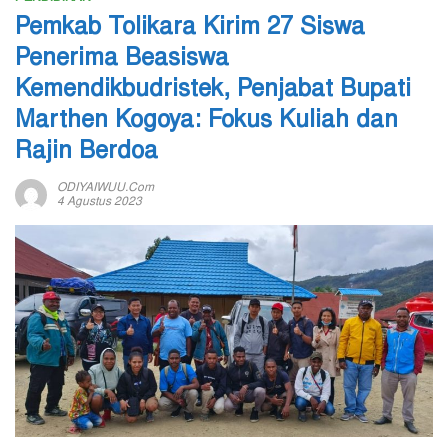
Pemkab Tolikara Kirim 27 Siswa
Penerima Beasiswa
Kemendikbudristek, Penjabat Bupati
Marthen Kogoya: Fokus Kuliah dan
Rajin Berdoa
ODIYAIWUU.com
4 Agustus 2023