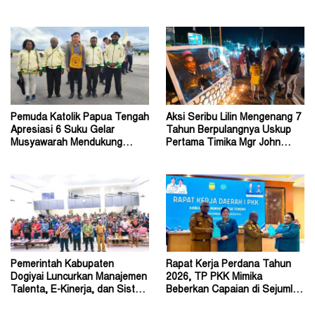
Belum Akurat
Week 2026
Pemuda Katolik Papua Tengah
Aksi Seribu Lilin Mengenang 7
Apresiasi 6 Suku Gelar
Tahun Berpulangnya Uskup
Musyawarah Mendukung
Pertama Timika Mgr John
Perda Jadi Acuan Dewan
Philip Saklil, Pr
Pemerintah Kabupaten
Rapat Kerja Perdana Tahun
Dogiyai Luncurkan Manajemen
2026, TP PKK Mimika
Talenta, E-Kinerja, dan Sistem
Beberkan Capaian di Sejumlah
Dokumen Digital
Sektor Strategis