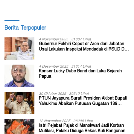
Berita Terpopuler
4 November 2025
31807 Lihat
Gubernur Fakhiri Copot dr Aron dari Jabatan
Usai Lakukan Inspeksi Mendadak di RSUD Dok
II Jayapura
4 Desember 2025
31314 Lihat
Konser Lucky Dube Band dan Luka Sejarah
Papua
30 Oktober 2025
30510 Lihat
PTUN Jayapura Surati Presiden Akibat Bupati
Yahukimo Abaikan Putusan Gugatan 139
Kepala Kampung
12 November 2025
28290 Lihat
Istri Pejabat Pajak di Manokwari Jadi Korban
Mutilasi, Pelaku Diduga Bekas Kuli Bangunan