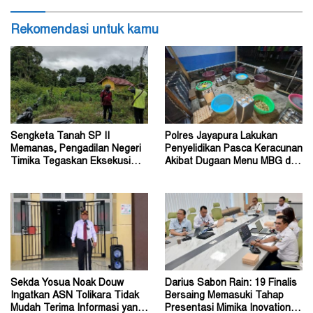
Rekomendasi untuk kamu
Sengketa Tanah SP II
Polres Jayapura Lakukan
Memanas, Pengadilan Negeri
Penyelidikan Pasca Keracunan
Timika Tegaskan Eksekusi
Akibat Dugaan Menu MBG di
Bukan Pemeriksaan Ulang
Depapre
Sekda Yosua Noak Douw
Darius Sabon Rain: 19 Finalis
Ingatkan ASN Tolikara Tidak
Bersaing Memasuki Tahap
Mudah Terima Informasi yang
Presentasi Mimika Inovation