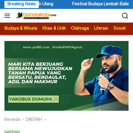
Langsung
ang
Breaking News
Festival Budaya Lembah Baliem Resmi Dibuka, Momentum
ke
konten
Budaya & Wisata
Khas & Unik
Olahraga
Literasi
Sosok
B
Beranda
DAERAH
DAERAH