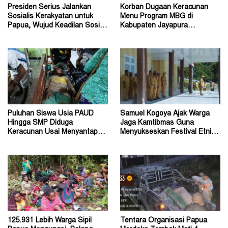
Presiden Serius Jalankan
Korban Dugaan Keracunan
Sosialis Kerakyatan untuk
Menu Program MBG di
Papua, Wujud Keadilan Sosial
Kabupaten Jayapura
bagi Masyarakat
Diperkirakan Ratusan Orang
Puluhan Siswa Usia PAUD
Samuel Kogoya Ajak Warga
Hingga SMP Diduga
Jaga Kamtibmas Guna
Keracunan Usai Menyantap
Menyukseskan Festival Etnik
Menu Program MBG
Religi dan HUT RI
125.931 Lebih Warga Sipil
Tentara Organisasi Papua