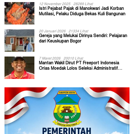
12 November 2025
28289 Lihat
Istri Pejabat Pajak di Manokwari Jadi Korban
Mutilasi, Pelaku Diduga Bekas Kuli Bangunan
20 Januari 2026
21334 Lihat
Gereja yang Melukai Dirinya Sendiri: Pelajaran
dari Keuskupan Bogor
7 Maret 2026
20010 Lihat
Mantan Wakil Dirut PT Freeport Indonesia
Orias Moedak Lolos Seleksi Administratif
Calon ADK OJK