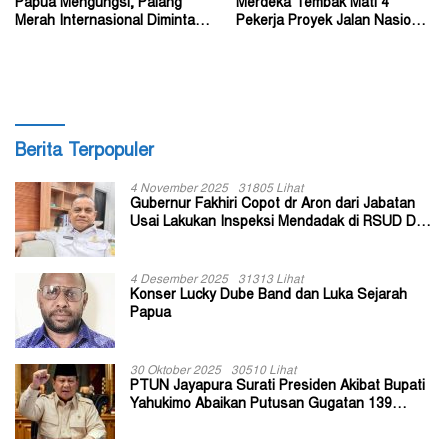
Papua Mengungsi, Palang
Merdeka Tembak Mati 4
Merah Internasional Diminta
Pekerja Proyek Jalan Nasional
Segera Turun Tangan
di Kabupaten Tolikara
Berita Terpopuler
4 November 2025
31805 Lihat
Gubernur Fakhiri Copot dr Aron dari Jabatan
Usai Lakukan Inspeksi Mendadak di RSUD Dok
II Jayapura
4 Desember 2025
31313 Lihat
Konser Lucky Dube Band dan Luka Sejarah
Papua
30 Oktober 2025
30510 Lihat
PTUN Jayapura Surati Presiden Akibat Bupati
Yahukimo Abaikan Putusan Gugatan 139
Kepala Kampung