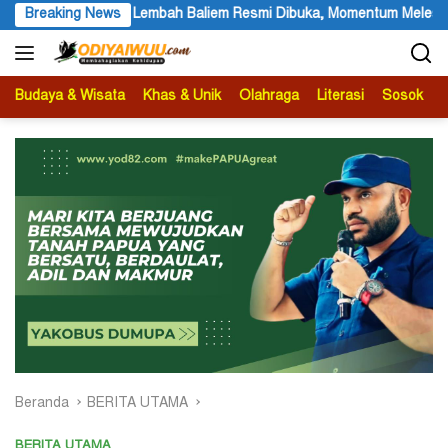
Langsung
buka, Momentum Melestarikan Budaya Warisan Leluhur
Breaking News
Parta
ke
konten
Budaya & Wisata
Khas & Unik
Olahraga
Literasi
Sosok
B
Beranda
BERITA UTAMA
BERITA UTAMA