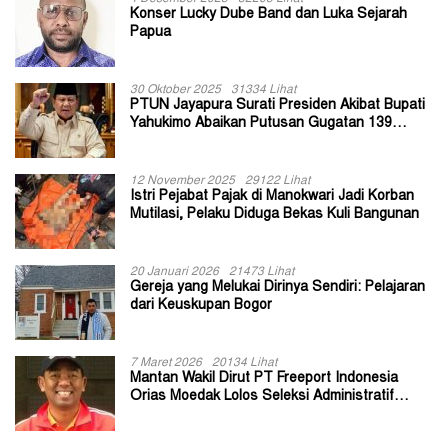
Konser Lucky Dube Band dan Luka Sejarah
Papua
30 Oktober 2025
31334 Lihat
PTUN Jayapura Surati Presiden Akibat Bupati
Yahukimo Abaikan Putusan Gugatan 139
Kepala Kampung
12 November 2025
29122 Lihat
Istri Pejabat Pajak di Manokwari Jadi Korban
Mutilasi, Pelaku Diduga Bekas Kuli Bangunan
20 Januari 2026
21473 Lihat
Gereja yang Melukai Dirinya Sendiri: Pelajaran
dari Keuskupan Bogor
7 Maret 2026
20134 Lihat
Mantan Wakil Dirut PT Freeport Indonesia
Orias Moedak Lolos Seleksi Administratif
Calon ADK OJK