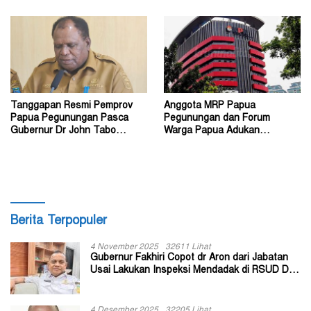
Tanggapan Resmi Pemprov
Anggota MRP Papua
Papua Pegunungan Pasca
Pegunungan dan Forum
Gubernur Dr John Tabo
Warga Papua Adukan
Diadukan ke KPK RI
Gubernur John Tabo ke KPK
Berita Terpopuler
4 November 2025
32611 Lihat
Gubernur Fakhiri Copot dr Aron dari Jabatan
Usai Lakukan Inspeksi Mendadak di RSUD Dok
II Jayapura
4 Desember 2025
32205 Lihat