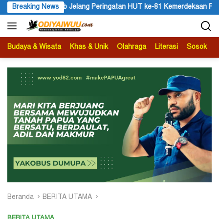
Langsung
HUT ke-81 Kemerdekaan RI
Breaking News
PKB Minta Mendagri Tito Perhati
ke
konten
Budaya & Wisata
Khas & Unik
Olahraga
Literasi
Sosok
B
Beranda
BERITA UTAMA
BERITA UTAMA