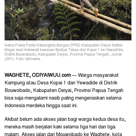
Ketua Fraksi Partai Kebangkita Bangsa DPRD Kabupaten Deiyai Naftali
Magai saat melewati kawasan Bodiya Takaa dari Kopai 1 ke Yewadide,
Distrik Bouwobado, Kabupaten Deiyai, Provinsi Papua Tengah, Jumat
(20/1). Foto: Istimewa
WAGHETE, ODIYAIWUU.com
— Warga masyarakat
Kampung atau Desa Kopai 1 dan Yewadide di Distrik
Bouwobado, Kabupaten Deiyai, Provinsi Papua Tengah
bisa saja mengalami nasib paling mengenaskan selama
Indonesia merdeka hingga saat ini.
Akibat belum ada akses jalan bagi warga kedua desa itu,
mereka masih berjalan kaki selama tiga hari dan tiga
malam. Akses jalan dari Mouwobado ke Waghete, kota