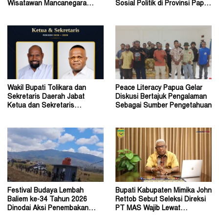
Wisatawan Mancanegara
Sosial Politik di Provinsi Papua
Datang ke Tolikara
Pegunungan
Wakil Bupati Tolikara dan
Peace Literacy Papua Gelar
Sekretaris Daerah Jabat
Diskusi Bertajuk Pengalaman
Ketua dan Sekretaris
Sebagai Sumber Pengetahuan
Keluarga Alumni Fisip Uncen
Festival Budaya Lembah
Bupati Kabupaten Mimika John
Baliem ke-34 Tahun 2026
Rettob Sebut Seleksi Direksi
Dinodai Aksi Penembakan
PT MAS Wajib Lewat
Oleh Orang Tak Dikenal
Mekanisme RUPS