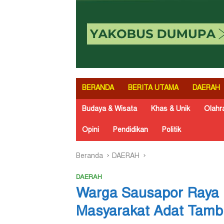
BERANDA
BERITA UTAMA
DAERAH
Budaya & Wisata
Khas & Unik
Olahr
Opini
Pendidikan
Politik
Beranda
DAERAH
DAERAH
Warga Sausapor Raya
Masyarakat Adat Tam