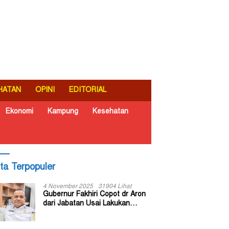
HATAN
OPINI
EDITORIAL
Ekonomi
Kampung
Kesehatan
ita Terpopuler
4 November 2025
31904 Lihat
Gubernur Fakhiri Copot dr Aron
dari Jabatan Usai Lakukan
Inspeksi Mendadak di RSUD Dok
II Jayapura