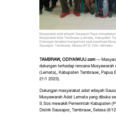
Masyarakat adat wilayah Sausapor Raya menyataka
Masyarakat Adat Tambrauw (Lemata), Kabupaten Tamb
Dukungan tersebut mengemuka saat sosialisasi Mus
Sausapor, Tambrauw, Selasa (6/12). Foto: Istimewa
TAMBRAW,
ODIYAIWUU.com
— Masyarak
dukungan terhadap rencana Musyawarah
(Lemata), Kabupaten Tambrauw, Papua Ba
21/1 2023).
Dukungan masyarakat adat wilayah Sausa
Musyawarah Adat Lemata yang dibuka sec
S.Sos mewakili Pemerintah Kabupaten 
Distrik Sausapor, Tambrauw, Selasa (6/12