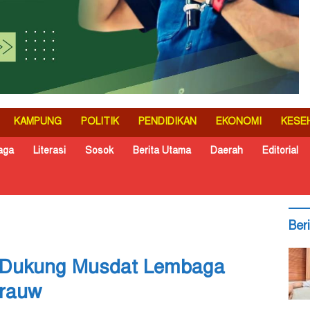
KAMPUNG
POLITIK
PENDIDIKAN
EKONOMI
KESE
aga
Literasi
Sosok
Berita Utama
Daerah
Editorial
Ber
 Dukung Musdat Lembaga
brauw