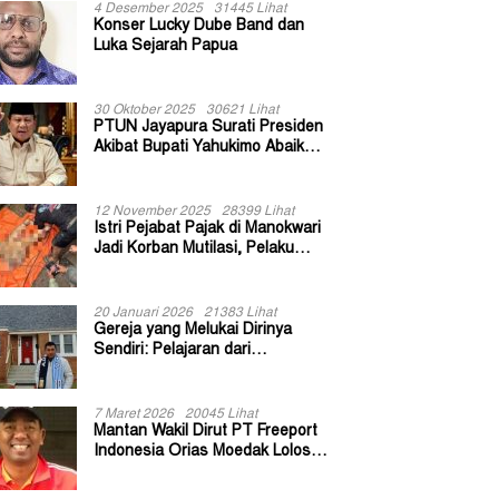
4 Desember 2025
31445 Lihat
Konser Lucky Dube Band dan
Luka Sejarah Papua
30 Oktober 2025
30621 Lihat
PTUN Jayapura Surati Presiden
Akibat Bupati Yahukimo Abaikan
Putusan Gugatan 139 Kepala
Kampung
12 November 2025
28399 Lihat
Istri Pejabat Pajak di Manokwari
Jadi Korban Mutilasi, Pelaku
Diduga Bekas Kuli Bangunan
20 Januari 2026
21383 Lihat
Gereja yang Melukai Dirinya
Sendiri: Pelajaran dari
Keuskupan Bogor
7 Maret 2026
20045 Lihat
Mantan Wakil Dirut PT Freeport
Indonesia Orias Moedak Lolos
Seleksi Administratif Calon ADK
OJK