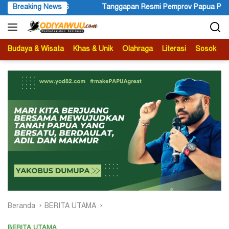
Langsung
Breaking News
Tanggapan Resmi Pemprov Papua Pegunungan Pasca Gubern
ke
konten
Budaya & Wisata
Khas & Unik
Olahraga
Literasi
Sosok
B
Beranda
BERITA UTAMA
BERITA UTAMA