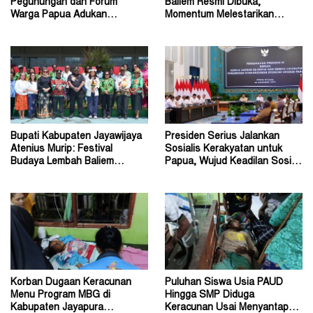
Pegunungan dan Forum
Baliem Resmi Dibuka,
Warga Papua Adukan
Momentum Melestarikan
Gubernur John Tabo ke KPK
Budaya Warisan Leluhur
Bupati Kabupaten Jayawijaya
Presiden Serius Jalankan
Atenius Murip: Festival
Sosialis Kerakyatan untuk
Budaya Lembah Baliem
Papua, Wujud Keadilan Sosial
Dongkrak UMKM
bagi Masyarakat
Korban Dugaan Keracunan
Puluhan Siswa Usia PAUD
Menu Program MBG di
Hingga SMP Diduga
Kabupaten Jayapura
Keracunan Usai Menyantap