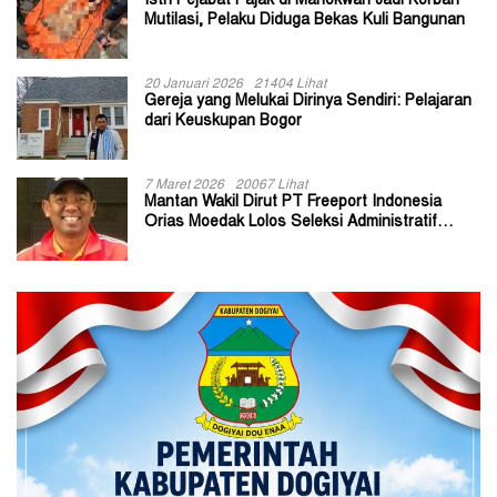
Istri Pejabat Pajak di Manokwari Jadi Korban
Mutilasi, Pelaku Diduga Bekas Kuli Bangunan
20 Januari 2026
21404 Lihat
Gereja yang Melukai Dirinya Sendiri: Pelajaran
dari Keuskupan Bogor
7 Maret 2026
20067 Lihat
Mantan Wakil Dirut PT Freeport Indonesia
Orias Moedak Lolos Seleksi Administratif
Calon ADK OJK