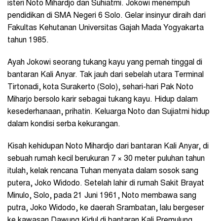
isteri Noto Mihardjo dan Suhiatmi. Jokowi menempuh
pendidikan di SMA Negeri 6 Solo. Gelar insinyur diraih dari
Fakultas Kehutanan Universitas Gajah Mada Yogyakarta
tahun 1985.
Ayah Jokowi seorang tukang kayu yang pernah tinggal di
bantaran Kali Anyar. Tak jauh dari sebelah utara Terminal
Tirtonadi, kota Surakerto (Solo), sehari-hari Pak Noto
Miharjo bersolo karir sebagai tukang kayu. Hidup dalam
kesederhanaan, prihatin. Keluarga Noto dan Sujiatmi hidup
dalam kondisi serba kekurangan.
Kisah kehidupan Noto Mihardjo dari bantaran Kali Anyar, di
sebuah rumah kecil berukuran 7 × 30 meter puluhan tahun
itulah, kelak rencana Tuhan menyata dalam sosok sang
putera, Joko Widodo. Setelah lahir di rumah Sakit Brayat
Minulo, Solo, pada 21 Juni 1961, Noto membawa sang
putra, Joko Widodo, ke daerah Srambatan, lalu bergeser
ke kawasan Dawung Kidul di bantaran Kali Premulung.