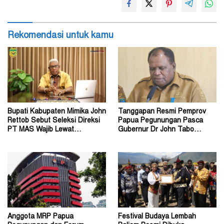
Rekomendasi untuk kamu
Bupati Kabupaten Mimika John
Tanggapan Resmi Pemprov
Rettob Sebut Seleksi Direksi
Papua Pegunungan Pasca
PT MAS Wajib Lewat
Gubernur Dr John Tabo
Mekanisme RUPS
Diadukan ke KPK RI
Anggota MRP Papua
Festival Budaya Lembah