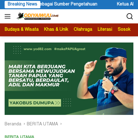
Langsung
i Sumber Pengetahuan
Breaking News
Ketua APS Papua Pegunungan Sonni 
ke
konten
Budaya & Wisata
Khas & Unik
Olahraga
Literasi
Sosok
B
Beranda
BERITA UTAMA
BERITA UTAMA