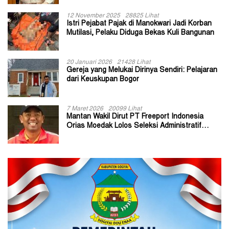
12 November 2025
28825 Lihat
Istri Pejabat Pajak di Manokwari Jadi Korban
Mutilasi, Pelaku Diduga Bekas Kuli Bangunan
20 Januari 2026
21428 Lihat
Gereja yang Melukai Dirinya Sendiri: Pelajaran
dari Keuskupan Bogor
7 Maret 2026
20099 Lihat
Mantan Wakil Dirut PT Freeport Indonesia
Orias Moedak Lolos Seleksi Administratif
Calon ADK OJK