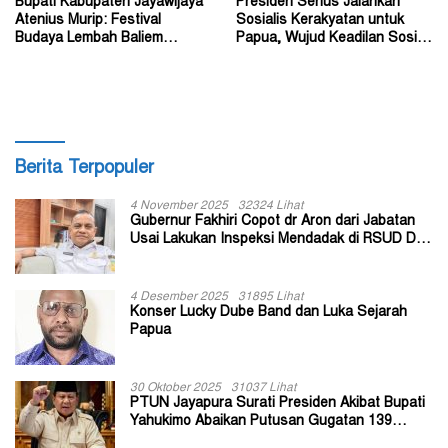
Bupati Kabupaten Jayawijaya
Presiden Serius Jalankan
Atenius Murip: Festival
Sosialis Kerakyatan untuk
Budaya Lembah Baliem
Papua, Wujud Keadilan Sosial
Dongkrak UMKM
bagi Masyarakat
Berita Terpopuler
4 November 2025
32324 Lihat
Gubernur Fakhiri Copot dr Aron dari Jabatan
Usai Lakukan Inspeksi Mendadak di RSUD Dok
II Jayapura
4 Desember 2025
31895 Lihat
Konser Lucky Dube Band dan Luka Sejarah
Papua
30 Oktober 2025
31037 Lihat
PTUN Jayapura Surati Presiden Akibat Bupati
Yahukimo Abaikan Putusan Gugatan 139
Kepala Kampung