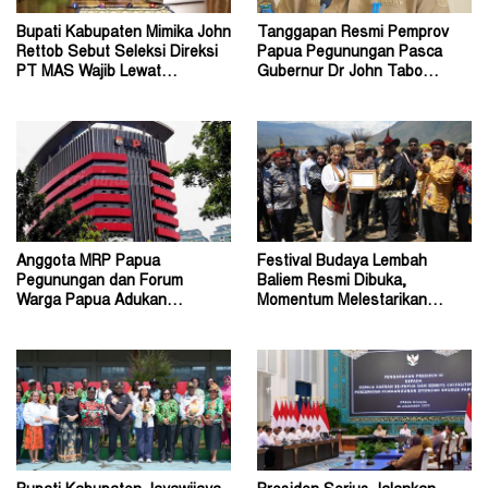
Bupati Kabupaten Mimika John
Tanggapan Resmi Pemprov
Rettob Sebut Seleksi Direksi
Papua Pegunungan Pasca
PT MAS Wajib Lewat
Gubernur Dr John Tabo
Mekanisme RUPS
Diadukan ke KPK RI
Anggota MRP Papua
Festival Budaya Lembah
Pegunungan dan Forum
Baliem Resmi Dibuka,
Warga Papua Adukan
Momentum Melestarikan
Gubernur John Tabo ke KPK
Budaya Warisan Leluhur