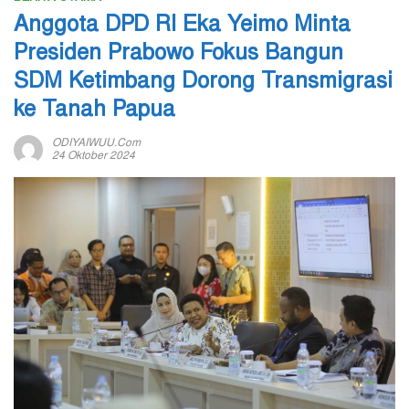
Anggota DPD RI Eka Yeimo Minta
Presiden Prabowo Fokus Bangun
SDM Ketimbang Dorong Transmigrasi
ke Tanah Papua
ODIYAIWUU.com
24 Oktober 2024