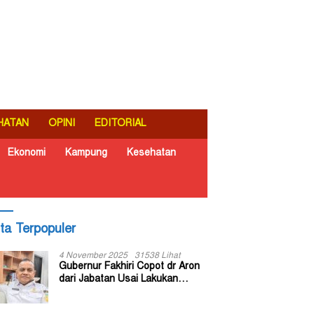
HATAN
OPINI
EDITORIAL
Ekonomi
Kampung
Kesehatan
ita Terpopuler
4 November 2025
31538 Lihat
Gubernur Fakhiri Copot dr Aron
dari Jabatan Usai Lakukan
Inspeksi Mendadak di RSUD Dok
II Jayapura