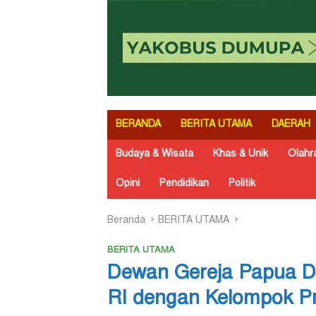
BERANDA
BERITA UTAMA
DAERAH
Budaya & Wisata
Khas & Unik
Olahr
Opini
Pendidikan
Politik
Beranda
BERITA UTAMA
BERITA UTAMA
Dewan Gereja Papua D
RI dengan Kelompok P