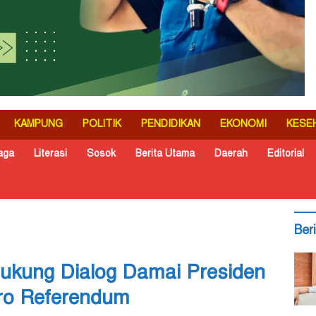
KAMPUNG
POLITIK
PENDIDIKAN
EKONOMI
KESE
aga
Literasi
Sosok
Berita Utama
Daerah
Editorial
Ber
ukung Dialog Damai Presiden
ro Referendum