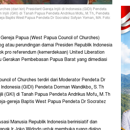
es (dari kiri) President Gereja Injili di Indonesia (GIDI) Pendeta
 Injili (GKI) di Tanah Papua Pendeta Andrikus Mofu, M.Th, Pendeta
eja Baptis West Papua Pendeta Dr Socratez Sofyan Yoman, MA. Foto:
ereja Papua (West Papua Council of Churches)
 atau perundingan damai Presiden Republik Indonesia
k pro referendum (kemerdekaan) United Liberation
 Gerakan Pembebasan Papua Barat yang dimediasi
cil of Churches terdiri dari Moderator Pendeta Dr
 di Indonesia (GIDI) Pendeta Dorman Wandikbo, S.Th
jili (GKI) di Tanah Papua Pendeta Andrikus Mofu, M.Th
reja-gereja Baptis West Papua Pendeta Dr Socratez
sasi Manusia Republik Indonesia berinisiatif dan
apak Ir Joko Widodo untuk membuka ruang dialog