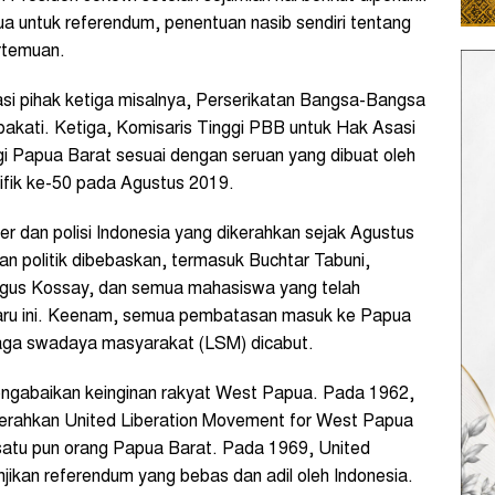
a untuk referendum, penentuan nasib sendiri tentang
rtemuan.
asi pihak ketiga misalnya, Perserikatan Bangsa-Bangsa
pakati. Ketiga, Komisaris Tinggi PBB untuk Hak Asasi
i Papua Barat sesuai dengan seruan yang dibuat oleh
ifik ke-50 pada Agustus 2019.
r dan polisi Indonesia yang dikerahkan sejak Agustus
nan politik dibebaskan, termasuk Buchtar Tabuni,
Agus Kossay, dan semua mahasiswa yang telah
aru ini. Keenam, semua pembatasan masuk ke Papua
baga swadaya masyarakat (LSM) dicabut.
engabaikan keinginan rakyat West Papua. Pada 1962,
erahkan United Liberation Movement for West Papua
 satu pun orang Papua Barat. Pada 1969, United
jikan referendum yang bebas dan adil oleh Indonesia.