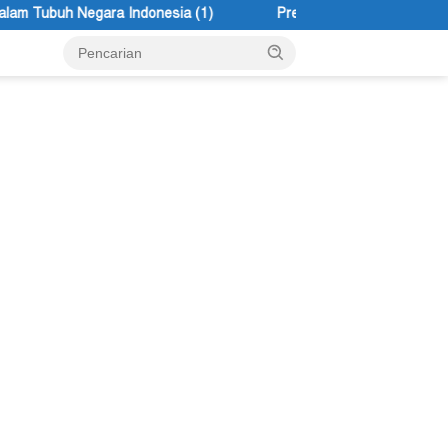
a (1)
Presiden Serius Jalankan Sosialis Kerakyatan untuk P