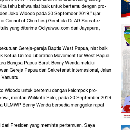
ita tahu bahwa niat baik untuk bertemu dengan pro-
iden Joko Widodo pada 30 September 2019,” ujar
a Council of Churches) Gembala Dr AG Socratez
ulis yang diterima Odiyaiwuu.com dari Jayapura,
sekutuan Gereja-gereja Baptis West Papua, niat baik
ik Ketua United Liberation Movement for West Papua
ara Bangsa Papua Barat Benny Wenda melalui
ewan Gereja Papua dari Sekretariat Internasional, Jalan
k Vanuatu.
oko Widodo untuk bertemu dengan kelompok pro-
kowi, mantan Walikota Solo, pada 30 September 2019
etua ULMWP Benny Wenda bersedia menggelar rapat
i dari Presiden yang meminta pertemuan. Saya