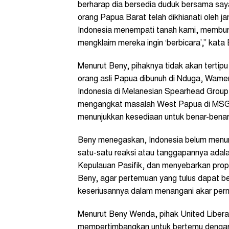
berharap dia bersedia duduk bersama s
orang Papua Barat telah dikhianati oleh ja
Indonesia menempati tanah kami, membun
mengklaim mereka ingin ‘berbicara’,” kat
Menurut Beny, pihaknya tidak akan tertip
orang asli Papua dibunuh di Nduga, Wam
Indonesia di Melanesian Spearhead Group
mengangkat masalah West Papua di MSG dan
menunjukkan kesediaan untuk benar-benar
Beny menegaskan, Indonesia belum menunj
satu-satu reaksi atau tanggapannya ada
Kepulauan Pasifik, dan menyebarkan propa
Beny, agar pertemuan yang tulus dapat b
keseriusannya dalam menangani akar per
Menurut Beny Wenda, pihak United Liber
mempertimbangkan untuk bertemu dengan P