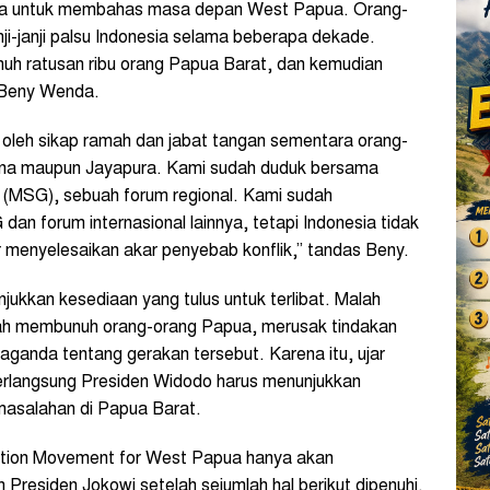
aya untuk membahas masa depan West Papua. Orang-
nji-janji palsu Indonesia selama beberapa dekade.
uh ratusan ribu orang Papua Barat, dan kemudian
a Beny Wenda.
u oleh sikap ramah dan jabat tangan sementara orang-
ena maupun Jayapura. Kami sudah duduk bersama
 (MSG), sebuah forum regional. Kami sudah
 forum internasional lainnya, tetapi Indonesia tidak
 menyelesaikan akar penyebab konflik,” tandas Beny.
ukkan kesediaan yang tulus untuk terlibat. Malah
lah membunuh orang-orang Papua, merusak tindakan
ganda tentang gerakan tersebut. Karena itu, ujar
erlangsung Presiden Widodo harus menunjukkan
masalahan di Papua Barat.
ation Movement for West Papua hanya akan
residen Jokowi setelah sejumlah hal berikut dipenuhi.