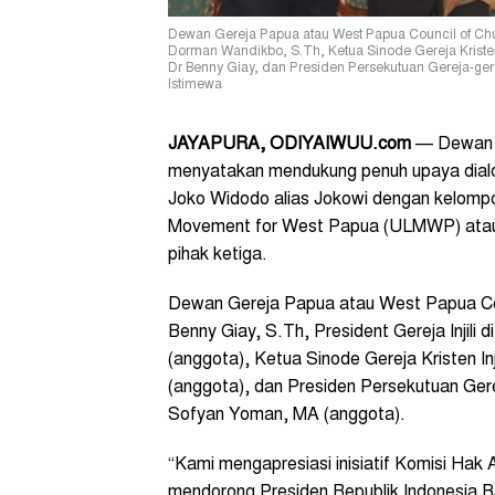
Dewan Gereja Papua atau West Papua Council of Church
Dorman Wandikbo, S.Th, Ketua Sinode Gereja Kristen
Dr Benny Giay, dan Presiden Persekutuan Gereja-ger
Istimewa
JAYAPURA, ODIYAIWUU.com
— Dewan G
menyatakan mendukung penuh upaya dialog
Joko Widodo alias Jokowi dengan kelompo
Movement for West Papua (ULMWP) atau
pihak ketiga.
Dewan Gereja Papua atau West Papua Coun
Benny Giay, S.Th, President Gereja Injili
(anggota), Ketua Sinode Gereja Kristen In
(anggota), dan Presiden Persekutuan Ge
Sofyan Yoman, MA (anggota).
“Kami mengapresiasi inisiatif Komisi Hak A
mendorong Presiden Republik Indonesia B