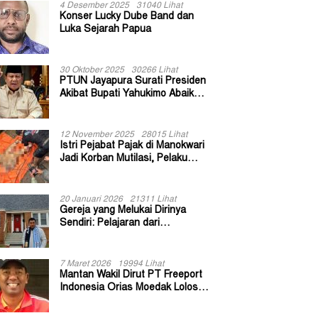
4 Desember 2025
31040 Lihat
Konser Lucky Dube Band dan
Luka Sejarah Papua
30 Oktober 2025
30266 Lihat
PTUN Jayapura Surati Presiden
Akibat Bupati Yahukimo Abaikan
Putusan Gugatan 139 Kepala
Kampung
12 November 2025
28015 Lihat
Istri Pejabat Pajak di Manokwari
Jadi Korban Mutilasi, Pelaku
Diduga Bekas Kuli Bangunan
20 Januari 2026
21311 Lihat
Gereja yang Melukai Dirinya
Sendiri: Pelajaran dari
Keuskupan Bogor
7 Maret 2026
19994 Lihat
Mantan Wakil Dirut PT Freeport
Indonesia Orias Moedak Lolos
Seleksi Administratif Calon ADK
OJK