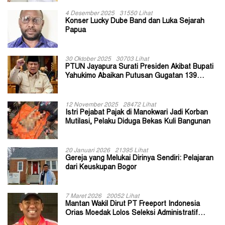
4 Desember 2025
31550 Lihat
Konser Lucky Dube Band dan Luka Sejarah
Papua
30 Oktober 2025
30703 Lihat
PTUN Jayapura Surati Presiden Akibat Bupati
Yahukimo Abaikan Putusan Gugatan 139
Kepala Kampung
12 November 2025
28472 Lihat
Istri Pejabat Pajak di Manokwari Jadi Korban
Mutilasi, Pelaku Diduga Bekas Kuli Bangunan
20 Januari 2026
21395 Lihat
Gereja yang Melukai Dirinya Sendiri: Pelajaran
dari Keuskupan Bogor
7 Maret 2026
20052 Lihat
Mantan Wakil Dirut PT Freeport Indonesia
Orias Moedak Lolos Seleksi Administratif
Calon ADK OJK