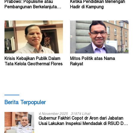
Prabowo: Populisme atau
Ketika Pendidikan Menengah
Pembangunan Berkelanjutan?
Hadir di Kampung
(1)
Krisis Kebajikan Publik Dalam
Mitos Politik atas Nama
Tata Kelola Geothermal Flores
Rakyat
Berita Terpopuler
4 November 2025
31974 Lihat
Gubernur Fakhiri Copot dr Aron dari Jabatan
Usai Lakukan Inspeksi Mendadak di RSUD Dok
II Jayapura