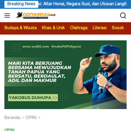
Langsung
isi: Altar Honai, Negara Suci, dan Utusan Langit Karya Siswa dan Si
Breaking News
ke
konten
Budaya & Wisata
Khas & Unik
Olahraga
Literasi
Sosok
B
Beranda
OPINI
OPINI