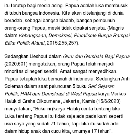
itu terutup bagi media asing. Papua adalah luka membusuk
di tubuh bangsa Indonesia. Kita akan ditelanjangi di dunia
beradab, sebagai bangsa biadab, bangsa pembunuh
orang-orang Papua, meski tidak dipakai senjata. (Magnis
dalam
Kebangsaan, Demokrasi, Pluralisme Bunga Rampai
Etika Politik Aktual
, 2015:255,257).
Sedangkan Lieshout dalam
Guru dan Gembala Bagi Papua
(2020:601) mengatakan, orang Papua telah menjadi
minoritas di negeri sendiri. Amat sangat menyedihkan.
Papua tetaplah luka bernanah di Indonesia. Sedangkan Anti
Soleman dalam saat peluncuran 5 buku
Seri Sejarah
Politik, HAM dan Demokrasi di West Papua
karya Markus
Haluk di Graha Oikoumene, Jakarta, Kamis (15/6/2023)
menyatakan, “Buku ini (karya Haluk) cerita tentang luka.
Luka tentang Papua itu tidak saja ada pada kami seperti
usia saya yang sudah 71 tahun, tapi luka itu sudah ada
dalam hidup anak dan cucu kita, umurnya 17 tahun”.