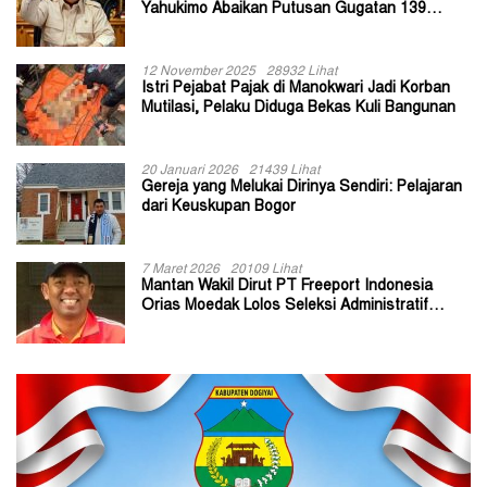
Yahukimo Abaikan Putusan Gugatan 139
Kepala Kampung
12 November 2025
28932 Lihat
Istri Pejabat Pajak di Manokwari Jadi Korban
Mutilasi, Pelaku Diduga Bekas Kuli Bangunan
20 Januari 2026
21439 Lihat
Gereja yang Melukai Dirinya Sendiri: Pelajaran
dari Keuskupan Bogor
7 Maret 2026
20109 Lihat
Mantan Wakil Dirut PT Freeport Indonesia
Orias Moedak Lolos Seleksi Administratif
Calon ADK OJK