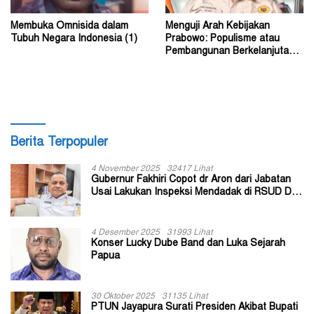
Membuka Omnisida dalam
Menguji Arah Kebijakan
Tubuh Negara Indonesia (1)
Prabowo: Populisme atau
Pembangunan Berkelanjutan?
(2)
Berita Terpopuler
4 November 2025
32417 Lihat
Gubernur Fakhiri Copot dr Aron dari Jabatan
Usai Lakukan Inspeksi Mendadak di RSUD Dok
II Jayapura
4 Desember 2025
31993 Lihat
Konser Lucky Dube Band dan Luka Sejarah
Papua
30 Oktober 2025
31135 Lihat
PTUN Jayapura Surati Presiden Akibat Bupati