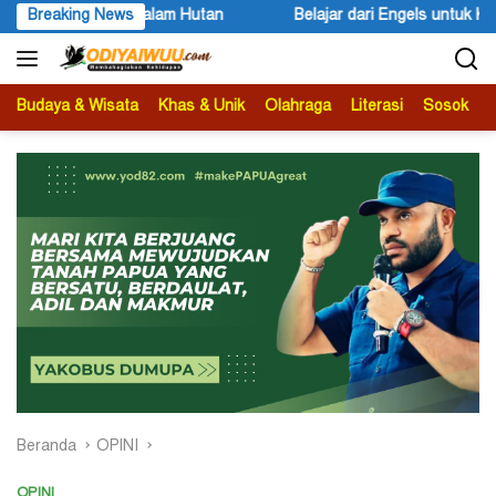
Langsung
m Hutan
Breaking News
Belajar dari Engels untuk Karl Marx
Peace 
ke
konten
Budaya & Wisata
Khas & Unik
Olahraga
Literasi
Sosok
B
Beranda
OPINI
OPINI