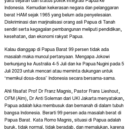
yaitu sejarah dan status politik integrasi Papua ke
Indonesia. Kemudian kekerasan negara dan pelanggaran
berat HAM sejak 1965 yang belum ada penyelesaian.
Diskriminasi dan marjinalisasi orang asli Papua di Tanah
sendiri serta kegagalan pembangunan meliputi pendidikan,
kesehatan, dan ekonomi rakyat Papua.
Kalau dianggap di Papua Barat 99 persen tidak ada
masalah maka muncul pertanyaan. Mengapa Jokowi
berkunjung ke Australia 4-5 Juli dan ke Papua Nugini pada 5
Juli 2023 untuk mencari atau meminta dukungan untuk
“memikul dosa-dosa” Indonesia secara bersama-sama.
Ahli filsafat Prof Dr Franz Magnis, Pastor Frans Lieshout,
OFM (Alm), Dr Anti Soleman dari UKI Jakarta menyatakan,
Papua adalah luka membusuk dan bernanah di dalam tubuh
bangsa Indonesia. Berarti 99 persen ada masalah berat di
Papua Barat. Kata Romo Magnis, situasi di Papua adalah
buruk, tidak normal, tidak beradab, dan memalukan, karena