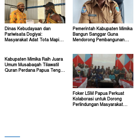
Dinas Kebudayaan dan
Pemerintah Kabupaten Mimika
Pariwisata Dogiyai:
Bangun Sanggar Guna
Masyarakat Adat Tota Mapiha
Mendorong Pembangunan
Mitra Pemerintah
Seni dan Budaya
Kabupaten Mimika Raih Juara
Umum Musabaqah Tilawatil
Quran Perdana Papua Tengah
Tahun 2026
Foker LSM Papua Perkuat
Kolaborasi untuk Dorong
Perlindungan Masyarakat
Hukum Adat