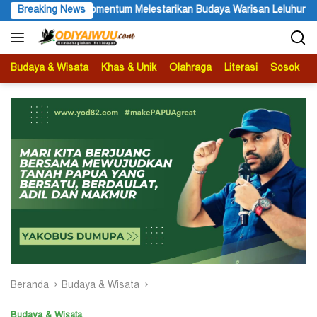
Langsung
Warisan Leluhur
Breaking News
Partai NasDem Serius Dorong Pemekaran Ca
ke
konten
Budaya & Wisata
Khas & Unik
Olahraga
Literasi
Sosok
B
Beranda
Budaya & Wisata
Budaya & Wisata