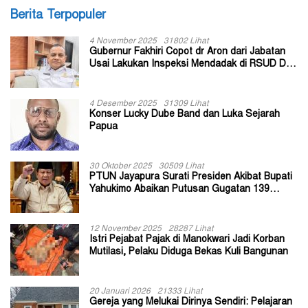
Berita Terpopuler
4 November 2025
31802 Lihat
Gubernur Fakhiri Copot dr Aron dari Jabatan
Usai Lakukan Inspeksi Mendadak di RSUD Dok
II Jayapura
4 Desember 2025
31309 Lihat
Konser Lucky Dube Band dan Luka Sejarah
Papua
30 Oktober 2025
30509 Lihat
PTUN Jayapura Surati Presiden Akibat Bupati
Yahukimo Abaikan Putusan Gugatan 139
Kepala Kampung
12 November 2025
28287 Lihat
Istri Pejabat Pajak di Manokwari Jadi Korban
Mutilasi, Pelaku Diduga Bekas Kuli Bangunan
20 Januari 2026
21333 Lihat
Gereja yang Melukai Dirinya Sendiri: Pelajaran