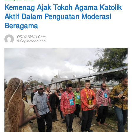
Kemenag Ajak Tokoh Agama Katolik
Aktif Dalam Penguatan Moderasi
Beragama
ODIYAIWUU.com
8 September 2021