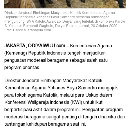
Direktur Jenderal Bimbingan Masyarakat Katolik Kementerian Agama
Republik Indonesia Yohanes Bayu Samodro bersama rombongan
mengunjungi SMA Katolik Aweidabi Deiyai yang terletak di kompleks Paroki
St Yohanes Pemandi Waghete, Deiyai Papua, Jumat, 20 Oktober 2020.
Foto: Repro suarapapua.com
JAKARTA, ODIYAIWUU.com
– Kementerian Agama
(Kemenag) Republik Indonesia tengah menjadikan
penguatan moderasi beragama sebagai salah satu
program prioritas.
Direktur Jenderal Bimbingan Masyarakat Katolik
Kementerian Agama Yohanes Bayu Samodro mengajak
para tokoh agama Katolik, melalui para Uskup dalam
Konferensi Waligereja Indonesia (KWI) untuk ikut
berpartisipasi aktif dalam program ini. Penguatan program
moderasi beragama sangat penting di tengah dinamika dan
tantangan kehidupan beragama saat ini.