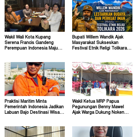
Wakil Wali Kota Kupang
Bupati Willem Wandik Ajak
Serena Francis Gandeng
Masyarakat Sukseskan
Perempuan Indonesia Maju
Festival Etnik Religi Tolikara
Perkuat Peran Perempuan
Tahun 2026
Praktisi Maritim Minta
Wakil Ketua MRP Papua
Pemerintah Indonesia Jadikan
Pegunungan Benny Mawel
Labuan Bajo Destinasi Wisata
Ajak Warga Dukung Noken
Pernikahan Dunia
sebagai Warisan Budaya