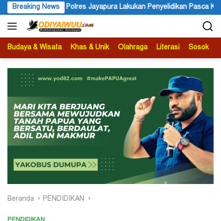
Langsung
Polres Jayapura Lakukan Penyelidikan Pasca Keracunan Akibat 
Breaking News
ke
konten
Budaya & Wisata
Khas & Unik
Olahraga
Literasi
Sosok
B
Beranda
PENDIDIKAN
PENDIDIKAN