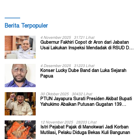
Berita Terpopuler
4 November 2025
31721 Lihat
Gubernur Fakhiri Copot dr Aron dari Jabatan
Usai Lakukan Inspeksi Mendadak di RSUD Dok
II Jayapura
4 Desember 2025
31223 Lihat
Konser Lucky Dube Band dan Luka Sejarah
Papua
30 Oktober 2025
30432 Lihat
PTUN Jayapura Surati Presiden Akibat Bupati
Yahukimo Abaikan Putusan Gugatan 139
Kepala Kampung
12 November 2025
28203 Lihat
Istri Pejabat Pajak di Manokwari Jadi Korban
Mutilasi, Pelaku Diduga Bekas Kuli Bangunan