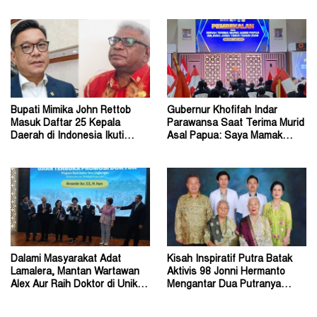
Papua Nugini
Program Police Goes to
School
Bupati Mimika John Rettob
Gubernur Khofifah Indar
Masuk Daftar 25 Kepala
Parawansa Saat Terima Murid
Daerah di Indonesia Ikuti
Asal Papua: Saya Mamak
Kursus Lemhannas
Kalian di Jawa Timur
Dalami Masyarakat Adat
Kisah Inspiratif Putra Batak
Lamalera, Mantan Wartawan
Aktivis 98 Jonni Hermanto
Alex Aur Raih Doktor di Unika
Mengantar Dua Putranya
Soegijapranata
Menjadi Dokter