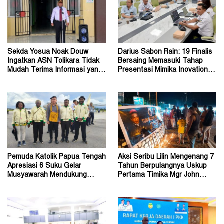
Sekda Yosua Noak Douw
Darius Sabon Rain: 19 Finalis
Ingatkan ASN Tolikara Tidak
Bersaing Memasuki Tahap
Mudah Terima Informasi yang
Presentasi Mimika Inovation
Belum Akurat
Week 2026
Pemuda Katolik Papua Tengah
Aksi Seribu Lilin Mengenang 7
Apresiasi 6 Suku Gelar
Tahun Berpulangnya Uskup
Musyawarah Mendukung
Pertama Timika Mgr John
Perda Jadi Acuan Dewan
Philip Saklil, Pr