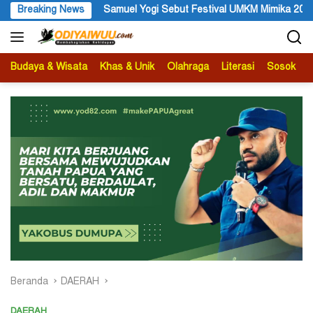
Langsung
Breaking News
Samuel Yogi Sebut Festival UMKM Mimika 2026 Momentum Str
ke
konten
Budaya & Wisata
Khas & Unik
Olahraga
Literasi
Sosok
B
Beranda
DAERAH
DAERAH