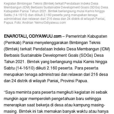
Kegiatan Bimbingan Teknis (Bimtek) terkait Pendataan Indeks Desa
Membangun (IDM) Berbasis Sustainable Development Goals (SDGs) Desa
Kabupaten Paniai Tahun 2021. Bimtek berlangsung mulai Kamis hingga
Sabtu (14-16/10) dan diikuti 2.160 peserta yang merupakan tenaga
administrasi dan relawan dari 216 desa dan 24 distrik di wilayah Paniai,
Papua. Foto: Andrian Yeimo/Odiyaiwuu.com
ENAROTALI, ODIYAIWUU.com
– Pemerintah Kabupaten
(Pemkab) Paniai menyelenggarakan Bimbingan Teknis
(Bimtek) terkait Pendataan Indeks Desa Membangun (IDM)
Berbasis Sustainable Development Goals (SDGs) Desa
Tahun 2021. Bimtek yang berlangsung mulai Kamis hingga
Sabtu (14-16/10) diikuti 2.160 peserta. Para peserta
merupakan tenaga administrasi dan relawan dari 216 desa
dan 24 distrik di wilayah Paniai, Provinsi Papua.
“Saya meminta para peserta mengikuti kegiatan ini sebaik
mungkin agar memperoleh pengetahuan baru sehingga
menerapkan saat bekerja di desa atau kampung masing-
masing. Bimtek ini tak memakan banyak waktu atau hanya