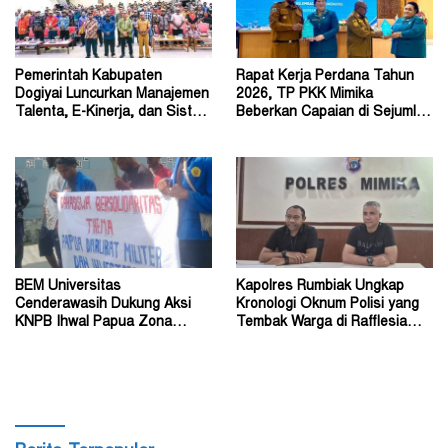
Pemerintah Kabupaten
Rapat Kerja Perdana Tahun
Dogiyai Luncurkan Manajemen
2026, TP PKK Mimika
Talenta, E-Kinerja, dan Sistem
Beberkan Capaian di Sejumlah
Dokumen Digital
Sektor Strategis
BEM Universitas
Kapolres Rumbiak Ungkap
Cenderawasih Dukung Aksi
Kronologi Oknum Polisi yang
KNPB Ihwal Papua Zona
Tembak Warga di Rafflesia
Darurat Militer dan
Residence Timika
Kemanusiaan