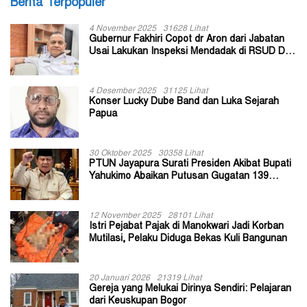
Berita Terpopuler
4 November 2025
31628 Lihat
Gubernur Fakhiri Copot dr Aron dari Jabatan
Usai Lakukan Inspeksi Mendadak di RSUD Dok
II Jayapura
4 Desember 2025
31125 Lihat
Konser Lucky Dube Band dan Luka Sejarah
Papua
30 Oktober 2025
30358 Lihat
PTUN Jayapura Surati Presiden Akibat Bupati
Yahukimo Abaikan Putusan Gugatan 139
Kepala Kampung
12 November 2025
28101 Lihat
Istri Pejabat Pajak di Manokwari Jadi Korban
Mutilasi, Pelaku Diduga Bekas Kuli Bangunan
20 Januari 2026
21319 Lihat
Gereja yang Melukai Dirinya Sendiri: Pelajaran
dari Keuskupan Bogor