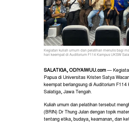
Kegiatan kuliah umum dan pelatihan menulis bagi ma
hari keempat di Auditorium F114 Kampus UKSW Salati
SALATIGA, ODIYAIWUU.com
— Kegiatan
Papua di Universitas Kristen Satya Waca
keempat berlangsung di Auditorium F114
Salatiga, Jawa Tengah.
Kuliah umum dan pelatihan tersebut mengh
(BRIN) Dr Thung Julan dengan topik materi
tentang etika, budaya, keamanan, dan ketr