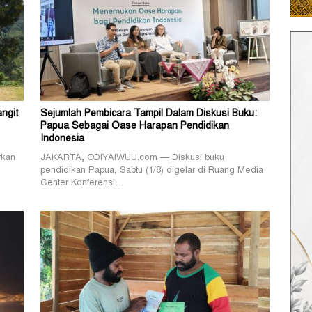
angit
Sejumlah Pembicara Tampil Dalam Diskusi Buku:
Papua Sebagai Oase Harapan Pendidikan
Indonesia
rkan
JAKARTA, ODIYAIWUU.com — Diskusi buku
pendidikan Papua, Sabtu (1/8) digelar di Ruang Media
Center Konferensi…