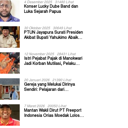
4 Desember 2025
31480 Lihat
Konser Lucky Dube Band dan
Luka Sejarah Papua
30 Oktober 2025
30649 Lihat
PTUN Jayapura Surati Presiden
Akibat Bupati Yahukimo Abaikan
Putusan Gugatan 139 Kepala
Kampung
12 November 2025
28431 Lihat
Istri Pejabat Pajak di Manokwari
Jadi Korban Mutilasi, Pelaku
Diduga Bekas Kuli Bangunan
20 Januari 2026
21390 Lihat
Gereja yang Melukai Dirinya
Sendiri: Pelajaran dari
Keuskupan Bogor
7 Maret 2026
20050 Lihat
Mantan Wakil Dirut PT Freeport
Indonesia Orias Moedak Lolos
Seleksi Administratif Calon ADK
OJK