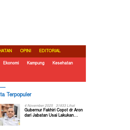
HATAN
OPINI
EDITORIAL
Ekonomi
Kampung
Kesehatan
ita Terpopuler
4 November 2025
31933 Lihat
Gubernur Fakhiri Copot dr Aron
dari Jabatan Usai Lakukan
Inspeksi Mendadak di RSUD Dok
II Jayapura