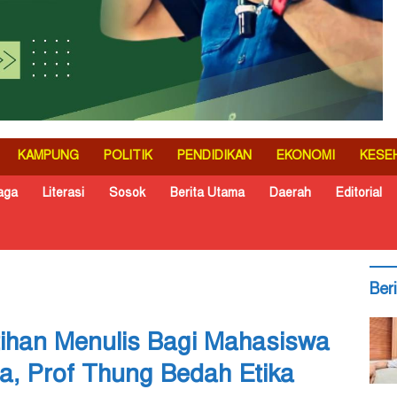
KAMPUNG
POLITIK
PENDIDIKAN
EKONOMI
KESE
aga
Literasi
Sosok
Berita Utama
Daerah
Editorial
Ber
ihan Menulis Bagi Mahasiswa
a, Prof Thung Bedah Etika