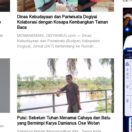
Dinas Kebudayaan dan Pariwisata Dogiyai
e
Kolaborasi dengan Kosapa Kembangkan Taman
Baca
ak
MOWANEMANI, ODIYAIWUU.com — Dinas
Kebudayaan dan Pariwisata (Budpar) Kabupaten
Dogiyai, Jumat (24/7) bertandang ke Rumah…
Puisi: Sebelum Tuhan Menamai Cahaya dan Batu
yang Bermimpi Karya Damianus Ose Wotan
in
Sebelum Malam Mengingatkan Kita Senja tidak