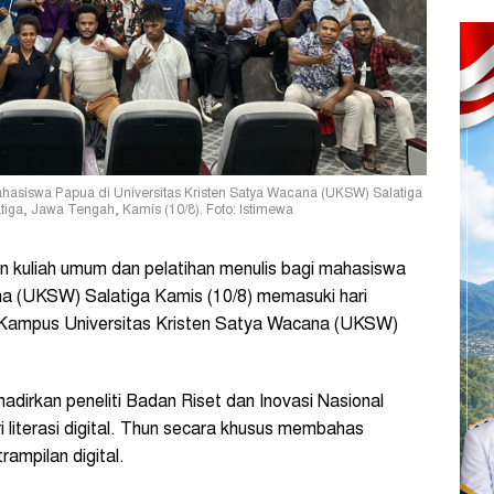
hasiswa Papua di Universitas Kristen Satya Wacana (UKSW) Salatiga
ga, Jawa Tengah, Kamis (10/8). Foto: Istimewa
 kuliah umum dan pelatihan menulis bagi mahasiswa
na (UKSW) Salatiga Kamis (10/8) memasuki hari
 Kampus Universitas Kristen Satya Wacana (UKSW)
adirkan peneliti Badan Riset dan Inovasi Nasional
 literasi digital. Thun secara khusus membahas
ampilan digital.