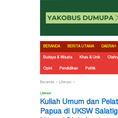
BERANDA
BERITA UTAMA
DAERAH
Budaya & Wisata
Khas & Unik
Olahr
Opini
Pendidikan
Politik
Beranda
Literasi
Literasi
Kuliah Umum dan Pelat
Papua di UKSW Salatig