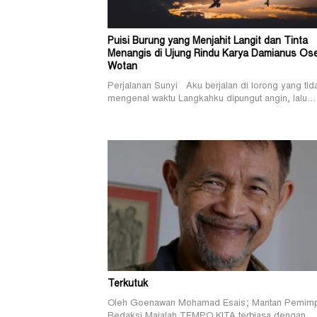
Puisi Burung yang Menjahit Langit dan Tinta
Menangis di Ujung Rindu Karya Damianus Os
Wotan
Perjalanan Sunyi Aku berjalan di lorong yang tid
mengenal waktu Langkahku dipungut angin, lalu…
Terkutuk
Oleh Goenawan Mohamad Esais; Mantan Pemimp
Redaksi Majalah TEMPO KITA terbiasa dengan