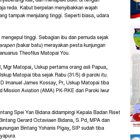
nyeberangi kali, dan menapaki bukit di tengah
ja reda. Kabut berpelan menyibakkan wajah
ang tampak menjulang tinggi. Seperti biasa, udara
h mengepul tinggi. Sebagian ibu dan pemuda sejak
arapen
(bakar batu) merayakan pesta kunjungan
nuarius Theofilus Matopai You.
al, Mgr Matopai, Uskup pertama orang asli Papua,
up Matopai tiba sejak Rabu (31/5) di paroki itu.
D Imanuel James Kossay, Pr, Uskup Matopai tiba
Mission Aviation (AMA) PK-RKE dari Paroki Iwur
ntang Spei Yan Bidana didampingi Kepala Badan Riset
Bintang Gerard Octaviaen Bidana, S.Pd, MPA dan
nungan Bintang Yohanis Pigay, SIP sudah tiba
yapura.