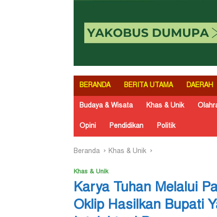
BERANDA
BERITA UTAMA
DAERAH
Budaya & Wisata
Khas & Unik
Olahr
Opini
Pendidikan
Politik
Beranda
Khas & Unik
Khas & Unik
Karya Tuhan Melalui Par
Oklip Hasilkan Bupati 