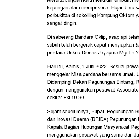
Mereka berjalan kaki menuruni lembah, me
kepungan alam mempesona. Hujan baru sa
perbukitan di sekeliling Kampung Oktem y
sangat dingin.
Di seberang Bandara Oklip, asap api tela
subuh telah bergerak cepat menyiapkan
b
perdana Uskup Dioses Jayapura Mgr Dr Ya
Hari itu, Kamis, 1 Juni 2023. Sesuai jadw
menggelar Misa perdana bersama umat. Usk
Didampingi Dekan Pegunungan Bintang, R
dengan menggunakan pesawat Associated 
sekitar Pkl 10.30.
Sejam sebelumnya, Bupati Pegunungan Bi
dan Inovasi Daerah (BRIDA) Pegunungan 
Kepala Bagian Hubungan Masyarakat Pegu
menggunakan pesawat yang sama dari Ja