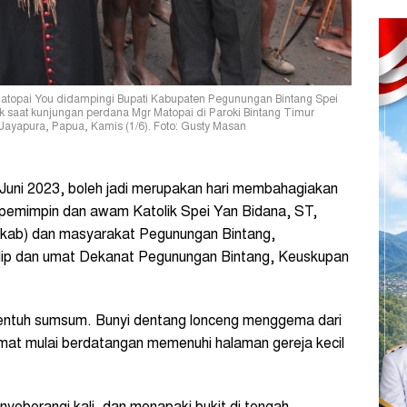
Matopai You didampingi Bupati Kabupaten Pegunungan Bintang Spei
k saat kunjungan perdana Mgr Matopai di Paroki Bintang Timur
ayapura, Papua, Kamis (1/6). Foto: Gusty Masan
uni 2023, boleh jadi merupakan hari membahagiakan
pemimpin dan awam Katolik Spei Yan Bidana, ST,
mkab) dan masyarakat Pegunungan Bintang,
klip dan umat Dekanat Pegunungan Bintang, Keuskupan
ntuh sumsum. Bunyi dentang lonceng menggema dari
 umat mulai berdatangan memenuhi halaman gereja kecil