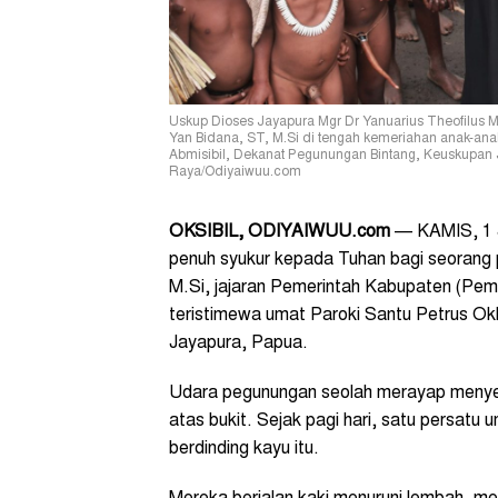
Uskup Dioses Jayapura Mgr Dr Yanuarius Theofilus 
Yan Bidana, ST, M.Si di tengah kemeriahan anak-ana
Abmisibil, Dekanat Pegunungan Bintang, Keuskupan J
Raya/Odiyaiwuu.com
OKSIBIL, ODIYAIWUU.com
— KAMIS, 1 J
penuh syukur kepada Tuhan bagi seorang 
M.Si, jajaran Pemerintah Kabupaten (Pe
teristimewa umat Paroki Santu Petrus O
Jayapura, Papua.
Udara pegunungan seolah merayap menye
atas bukit. Sejak pagi hari, satu persatu
berdinding kayu itu.