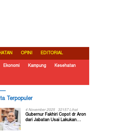
HATAN
OPINI
EDITORIAL
Ekonomi
Kampung
Kesehatan
ita Terpopuler
4 November 2025
32157 Lihat
Gubernur Fakhiri Copot dr Aron
dari Jabatan Usai Lakukan
Inspeksi Mendadak di RSUD Dok
II Jayapura