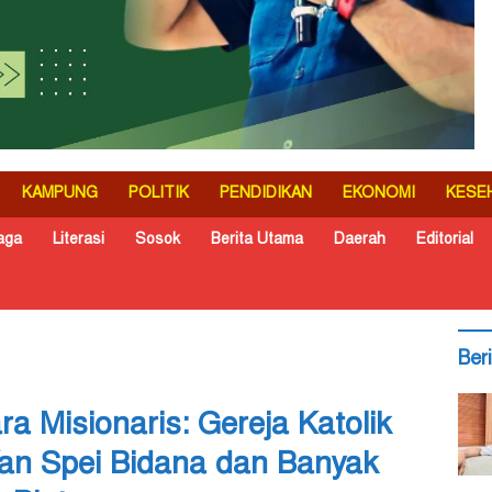
KAMPUNG
POLITIK
PENDIDIKAN
EKONOMI
KESE
aga
Literasi
Sosok
Berita Utama
Daerah
Editorial
Ber
a Misionaris: Gereja Katolik
Yan Spei Bidana dan Banyak