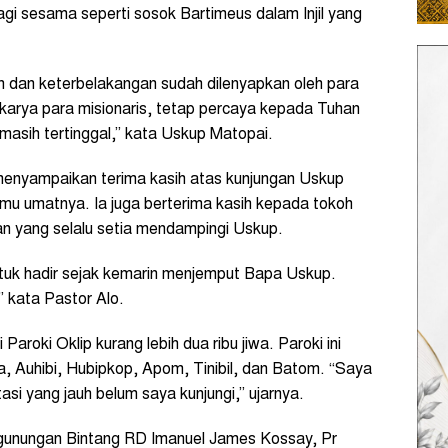
agi sesama seperti sosok Bartimeus dalam Injil yang
an dan keterbelakangan sudah dilenyapkan oleh para
 karya para misionaris, tetap percaya kepada Tuhan
masih tertinggal,” kata Uskup Matopai.
 menyampaikan terima kasih atas kunjungan Uskup
mu umatnya. Ia juga berterima kasih kepada tokoh
n yang selalu setia mendampingi Uskup.
ntuk hadir sejak kemarin menjemput Bapa Uskup.
 kata Pastor Alo.
Paroki Oklip kurang lebih dua ribu jiwa. Paroki ini
ua, Auhibi, Hubipkop, Apom, Tinibil, dan Batom. “Saya
stasi yang jauh belum saya kunjungi,” ujarnya.
gunungan Bintang RD Imanuel James Kossay, Pr