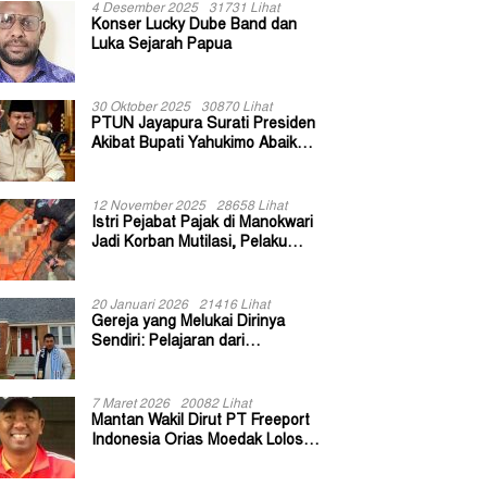
4 Desember 2025
31731 Lihat
Konser Lucky Dube Band dan
Luka Sejarah Papua
30 Oktober 2025
30870 Lihat
PTUN Jayapura Surati Presiden
Akibat Bupati Yahukimo Abaikan
Putusan Gugatan 139 Kepala
Kampung
12 November 2025
28658 Lihat
Istri Pejabat Pajak di Manokwari
Jadi Korban Mutilasi, Pelaku
Diduga Bekas Kuli Bangunan
20 Januari 2026
21416 Lihat
Gereja yang Melukai Dirinya
Sendiri: Pelajaran dari
Keuskupan Bogor
7 Maret 2026
20082 Lihat
Mantan Wakil Dirut PT Freeport
Indonesia Orias Moedak Lolos
Seleksi Administratif Calon ADK
OJK