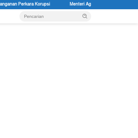
i
Menteri Agama Nasaruddin Umar Diminta Serius Mengangkat 