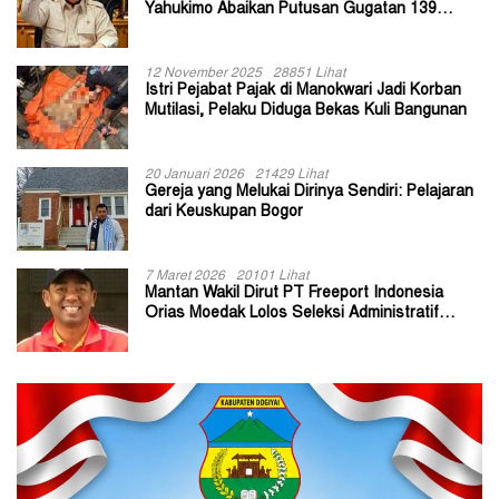
Yahukimo Abaikan Putusan Gugatan 139
Kepala Kampung
12 November 2025
28851 Lihat
Istri Pejabat Pajak di Manokwari Jadi Korban
Mutilasi, Pelaku Diduga Bekas Kuli Bangunan
20 Januari 2026
21429 Lihat
Gereja yang Melukai Dirinya Sendiri: Pelajaran
dari Keuskupan Bogor
7 Maret 2026
20101 Lihat
Mantan Wakil Dirut PT Freeport Indonesia
Orias Moedak Lolos Seleksi Administratif
Calon ADK OJK