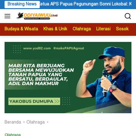
Langsung
a APS Papua Pegunungan Sonni Lokobal: Kalau Mau KPK Audit Dana
Breaking News
ke
konten
Budaya & Wisata
Khas & Unik
Olahraga
Literasi
Sosok
B
Beranda
Olahraga
Olahraga