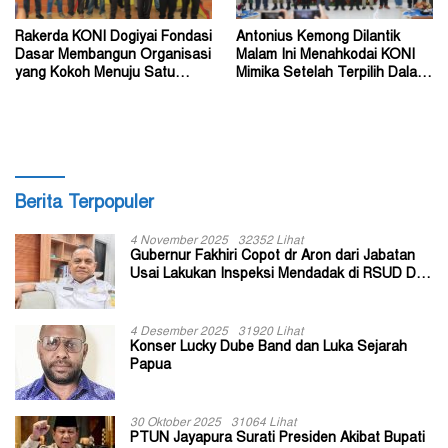
Rakerda KONI Dogiyai Fondasi
Antonius Kemong Dilantik
Dasar Membangun Organisasi
Malam Ini Menahkodai KONI
yang Kokoh Menuju Satu
Mimika Setelah Terpilih Dalam
Tujuan
Musorkablub
Berita Terpopuler
4 November 2025
32352 Lihat
Gubernur Fakhiri Copot dr Aron dari Jabatan
Usai Lakukan Inspeksi Mendadak di RSUD Dok
II Jayapura
4 Desember 2025
31920 Lihat
Konser Lucky Dube Band dan Luka Sejarah
Papua
30 Oktober 2025
31064 Lihat
PTUN Jayapura Surati Presiden Akibat Bupati