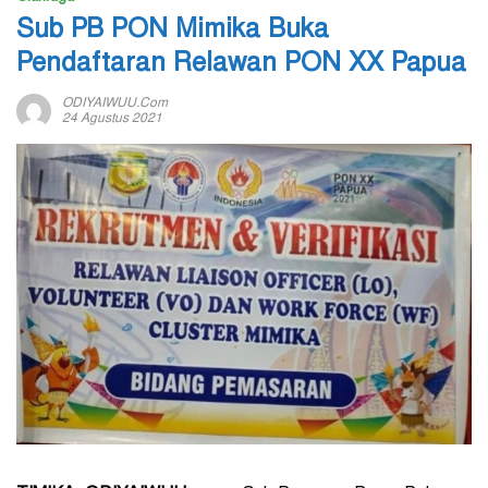
Sub PB PON Mimika Buka
Pendaftaran Relawan PON XX Papua
ODIYAIWUU.com
24 Agustus 2021