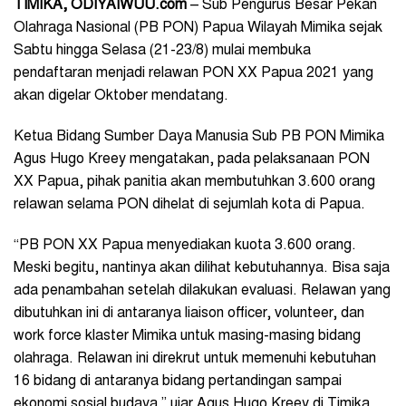
TIMIKA, ODIYAIWUU.com
– Sub Pengurus Besar Pekan
Olahraga Nasional (PB PON) Papua Wilayah Mimika sejak
Sabtu hingga Selasa (21-23/8) mulai membuka
pendaftaran menjadi relawan PON XX Papua 2021 yang
akan digelar Oktober mendatang.
Ketua Bidang Sumber Daya Manusia Sub PB PON Mimika
Agus Hugo Kreey mengatakan, pada pelaksanaan PON
XX Papua, pihak panitia akan membutuhkan 3.600 orang
relawan selama PON dihelat di sejumlah kota di Papua.
“PB PON XX Papua menyediakan kuota 3.600 orang.
Meski begitu, nantinya akan dilihat kebutuhannya. Bisa saja
ada penambahan setelah dilakukan evaluasi. Relawan yang
dibutuhkan ini di antaranya liaison officer, volunteer, dan
work force klaster Mimika untuk masing-masing bidang
olahraga. Relawan ini direkrut untuk memenuhi kebutuhan
16 bidang di antaranya bidang pertandingan sampai
ekonomi sosial budaya,” ujar Agus Hugo Kreey di Timika,