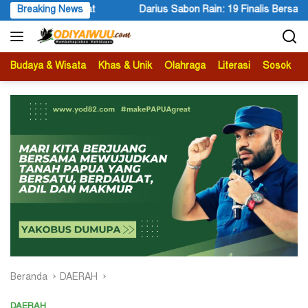
Langsung
Rain: 19 Finalis Bersaing Memasuki Tahap Presentasi Mimika Inovati
Breaking News
ke
konten
Budaya & Wisata
Khas & Unik
Olahraga
Literasi
Sosok
B
Beranda
DAERAH
DAERAH