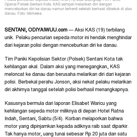
Pelaku pencurian sepeda motor, KAS (19) usai ditangkap Tim Paniki
Opsnal Polsek Sentani Kota. KAS sempat melarikan diri dengan
menceburkan diri ke danau namun terhenti setelah berhasil dibekuk di atas
danau. Foto: Istimewa
SENTANI, ODIYAIWUU.com
— Aksi KAS (19) terbilang
unik. Pelaku pencurian sepeda motor ini hendak menghindar
dari kejaran polisi dengan menceburkan diri ke danau.
Tim Paniki Kepolisian Sektor (Polsek) Sentani Kota tak
kehilangan akal. Dalam aksi yang menegangkan, KAS
meloncat ke danau
dan berusaha melarikan diri dari kejaran
polisi. Berbekal perahu Jonson, aksi nekat pelaku melarikan
diri akhirnya tanggal setelah polisi berhasil menangkapnya.
Kasusnya bermula dari laporan Elisabet Waricu yang
kehilangan sepeda motor miliknya di depan Hotel Ratna
Indah, Sentani, Sabtu (5/4). Korban melaporkan bahwa
motor yang dipinjamkan kepada adiknya raib saat diparkir.
Tak hanya motor, uang tunai sebesar Rp 20 juta dan satu