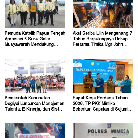
Pemuda Katolik Papua Tengah
Aksi Seribu Lilin Mengenang 7
Apresiasi 6 Suku Gelar
Tahun Berpulangnya Uskup
Musyawarah Mendukung
Pertama Timika Mgr John
Perda Jadi Acuan Dewan
Philip Saklil, Pr
Pemerintah Kabupaten
Rapat Kerja Perdana Tahun
Dogiyai Luncurkan Manajemen
2026, TP PKK Mimika
Talenta, E-Kinerja, dan Sistem
Beberkan Capaian di Sejumlah
Dokumen Digital
Sektor Strategis