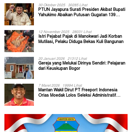
30 Oktober 2025
30285 Lihat
PTUN Jayapura Surati Presiden Akibat Bupati
Yahukimo Abaikan Putusan Gugatan 139
Kepala Kampung
12 November 2025
28031 Lihat
Istri Pejabat Pajak di Manokwari Jadi Korban
Mutilasi, Pelaku Diduga Bekas Kuli Bangunan
20 Januari 2026
21312 Lihat
Gereja yang Melukai Dirinya Sendiri: Pelajaran
dari Keuskupan Bogor
7 Maret 2026
19994 Lihat
Mantan Wakil Dirut PT Freeport Indonesia
Orias Moedak Lolos Seleksi Administratif
Calon ADK OJK