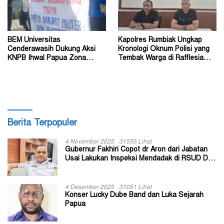
BEM Universitas
Kapolres Rumbiak Ungkap
Cenderawasih Dukung Aksi
Kronologi Oknum Polisi yang
KNPB Ihwal Papua Zona
Tembak Warga di Rafflesia
Darurat Militer dan
Residence Timika
Kemanusiaan
Berita Terpopuler
4 November 2025
31555 Lihat
Gubernur Fakhiri Copot dr Aron dari Jabatan
Usai Lakukan Inspeksi Mendadak di RSUD Dok
II Jayapura
4 Desember 2025
31051 Lihat
Konser Lucky Dube Band dan Luka Sejarah
Papua