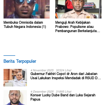
Membuka Omnisida dalam
Menguji Arah Kebijakan
Tubuh Negara Indonesia (1)
Prabowo: Populisme atau
Pembangunan Berkelanjutan?
(2)
Berita Terpopuler
4 November 2025
32324 Lihat
Gubernur Fakhiri Copot dr Aron dari Jabatan
Usai Lakukan Inspeksi Mendadak di RSUD Dok
II Jayapura
4 Desember 2025
31895 Lihat
Konser Lucky Dube Band dan Luka Sejarah
Papua