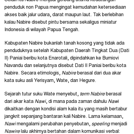
penduduk non Papua mengingat kemudahan ketersediaan
akses baik jalur udara, darat maupun laut. Tak berlebihan
kalau Nabire disebut pintu bersama sekaligus miniatur
Indonesia di wilayah Papua Tengah.
Kabupaten Nabire bukanlah tanah kosong yang tidak ada
penduduknya setelah Kabupaten Daerah Tingkat Dua (Dati
II) Paniai beribu kota Enarotali, dipindahkan ke Bumiovi
Navandu dan selanjutnya disebut Dati II Paniai beribu kota
Nabire. Secara etimologis,
Nabire
berasal dari dua akar
kata suku asli Yerisyam, Wate, dan Hegure.
Sejarah tutur suku Wate menyebut,
term Nabire
berasal
dari akar kata
Nawi
, di mana pada zaman dahulu
Naw
i
dikaitkan dengan kondisi alam kala itu yang masih bertabur
jangkrit sepanjang bantaran kali Nabire. Lama kelamaan,
Nawi
mengalami perubahan penyebutan,
speeling
menjadi
Nawire
lalu akhirnya bertahan dalam komunikasi verbal: