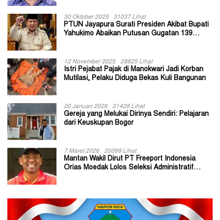
30 Oktober 2025
31037 Lihat
PTUN Jayapura Surati Presiden Akibat Bupati
Yahukimo Abaikan Putusan Gugatan 139
Kepala Kampung
12 November 2025
28825 Lihat
Istri Pejabat Pajak di Manokwari Jadi Korban
Mutilasi, Pelaku Diduga Bekas Kuli Bangunan
20 Januari 2026
21428 Lihat
Gereja yang Melukai Dirinya Sendiri: Pelajaran
dari Keuskupan Bogor
7 Maret 2026
20099 Lihat
Mantan Wakil Dirut PT Freeport Indonesia
Orias Moedak Lolos Seleksi Administratif
Calon ADK OJK