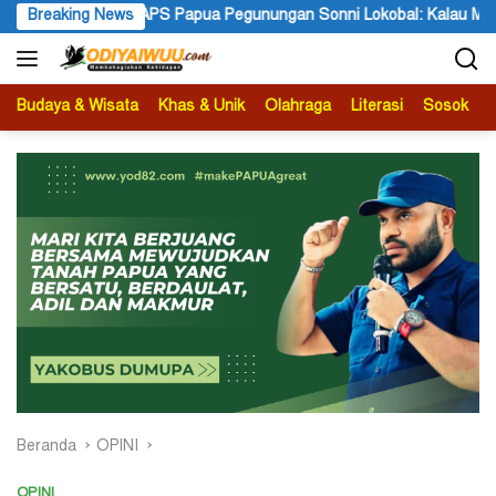
Langsung
 Papua Pegunungan Sonni Lokobal: Kalau Mau KPK Audit Dana Otsu
Breaking News
ke
konten
Budaya & Wisata
Khas & Unik
Olahraga
Literasi
Sosok
B
Beranda
OPINI
OPINI