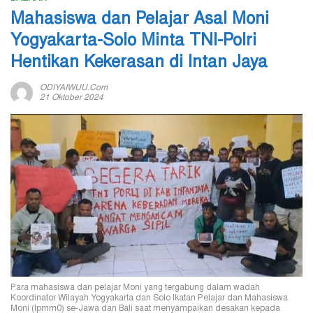
Mahasiswa dan Pelajar Asal Moni
Yogyakarta-Solo Minta TNI-Polri
Hentikan Kekerasan di Intan Jaya
ODIYAIWUU.com
21 Oktober 2024
Para mahasiswa dan pelajar Moni yang tergabung dalam wadah
Koordinator Wilayah Yogyakarta dan Solo Ikatan Pelajar dan Mahasiswa
Moni (Ipmm0) se-Jawa dan Bali saat menyampaikan desakan kepada