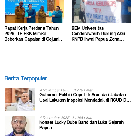
Rapat Kerja Perdana Tahun
BEM Universitas
2026, TP PKK Mimika
Cenderawasih Dukung Aksi
Beberkan Capaian di Sejumlah
KNPB Ihwal Papua Zona
Sektor Strategis
Darurat Militer dan
Kemanusiaan
Berita Terpopuler
4 November 2025
31770 Lihat
Gubernur Fakhiri Copot dr Aron dari Jabatan
Usai Lakukan Inspeksi Mendadak di RSUD Dok
II Jayapura
4 Desember 2025
31268 Lihat
Konser Lucky Dube Band dan Luka Sejarah
Papua