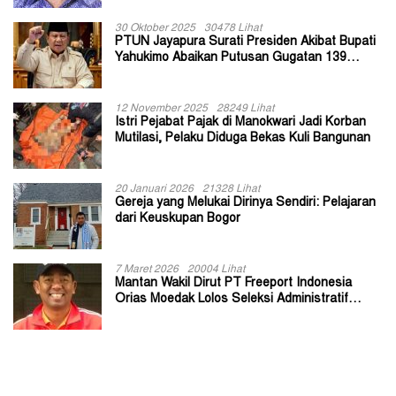
30 Oktober 2025
30478 Lihat
PTUN Jayapura Surati Presiden Akibat Bupati
Yahukimo Abaikan Putusan Gugatan 139
Kepala Kampung
12 November 2025
28249 Lihat
Istri Pejabat Pajak di Manokwari Jadi Korban
Mutilasi, Pelaku Diduga Bekas Kuli Bangunan
20 Januari 2026
21328 Lihat
Gereja yang Melukai Dirinya Sendiri: Pelajaran
dari Keuskupan Bogor
7 Maret 2026
20004 Lihat
Mantan Wakil Dirut PT Freeport Indonesia
Orias Moedak Lolos Seleksi Administratif
Calon ADK OJK