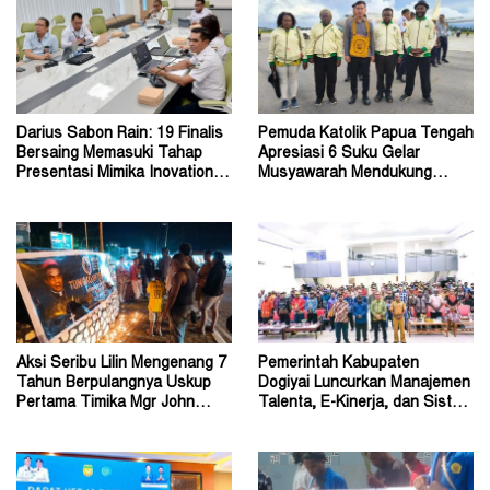
Darius Sabon Rain: 19 Finalis
Pemuda Katolik Papua Tengah
Bersaing Memasuki Tahap
Apresiasi 6 Suku Gelar
Presentasi Mimika Inovation
Musyawarah Mendukung
Week 2026
Perda Jadi Acuan Dewan
Aksi Seribu Lilin Mengenang 7
Pemerintah Kabupaten
Tahun Berpulangnya Uskup
Dogiyai Luncurkan Manajemen
Pertama Timika Mgr John
Talenta, E-Kinerja, dan Sistem
Philip Saklil, Pr
Dokumen Digital