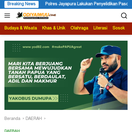
Langsung
Breaking News
Polres Jayapura Lakukan Penyelidikan Pasca Keracunan Aki
ke
konten
Budaya & Wisata
Khas & Unik
Olahraga
Literasi
Sosok
B
Beranda
DAERAH
DAERAH