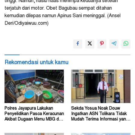
tinggi. Namun, nasib naas menimpa keduanya setelah
terjatuh dari motor. Obet Bagubau sempat ditahan
kemudian dilepas namun Apinus Sani meninggal. (Ansel
Deri/Odiyaiwuu.com)
Rekomendasi untuk kamu
Polres Jayapura Lakukan
Sekda Yosua Noak Douw
Penyelidikan Pasca Keracunan
Ingatkan ASN Tolikara Tidak
Akibat Dugaan Menu MBG di
Mudah Terima Informasi yang
Depapre
Belum Akurat