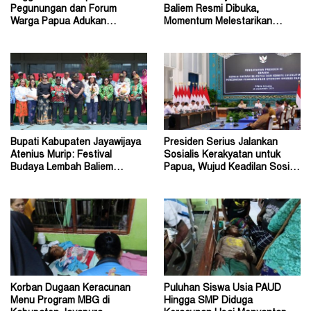
Pegunungan dan Forum
Baliem Resmi Dibuka,
Warga Papua Adukan
Momentum Melestarikan
Gubernur John Tabo ke KPK
Budaya Warisan Leluhur
Bupati Kabupaten Jayawijaya
Presiden Serius Jalankan
Atenius Murip: Festival
Sosialis Kerakyatan untuk
Budaya Lembah Baliem
Papua, Wujud Keadilan Sosial
Dongkrak UMKM
bagi Masyarakat
Korban Dugaan Keracunan
Puluhan Siswa Usia PAUD
Menu Program MBG di
Hingga SMP Diduga