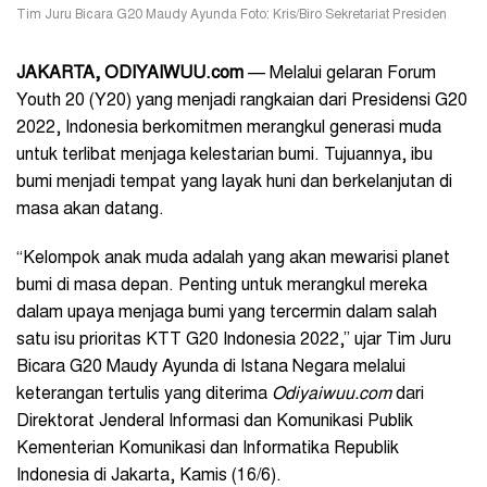
Tim Juru Bicara G20 Maudy Ayunda Foto: Kris/Biro Sekretariat Presiden
JAKARTA
, ODIYAIWUU.com
— Melalui gelaran Forum
Youth 20 (Y20) yang menjadi rangkaian dari Presidensi G20
2022, Indonesia berkomitmen merangkul generasi muda
untuk terlibat menjaga kelestarian bumi. Tujuannya, ibu
bumi menjadi tempat yang layak huni dan berkelanjutan di
masa akan datang.
“Kelompok anak muda adalah yang akan mewarisi planet
bumi di masa depan. Penting untuk merangkul mereka
dalam upaya menjaga bumi yang tercermin dalam salah
satu isu prioritas KTT G20 Indonesia 2022,” ujar Tim Juru
Bicara G20 Maudy Ayunda di Istana Negara melalui
keterangan tertulis yang diterima
Odiyaiwuu.com
dari
Direktorat Jenderal Informasi dan Komunikasi Publik
Kementerian Komunikasi dan Informatika Republik
Indonesia di Jakarta, Kamis (16/6).