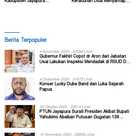
Kabupaten Jayapura
Keracunan Usai Menyantap
Diperkirakan Ratusan Orang
Menu Program MBG
Berita Terpopuler
4 November 2025
32098 Lihat
Gubernur Fakhiri Copot dr Aron dari Jabatan
Usai Lakukan Inspeksi Mendadak di RSUD Dok
II Jayapura
4 Desember 2025
31675 Lihat
Konser Lucky Dube Band dan Luka Sejarah
Papua
30 Oktober 2025
30819 Lihat
PTUN Jayapura Surati Presiden Akibat Bupati
Yahukimo Abaikan Putusan Gugatan 139
Kepala Kampung
12 November 2025
28608 Lihat