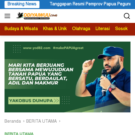
Langsung
Tanggapan Resmi Pemprov Papua Pegunungan Pasca Gubernur Dr
Breaking News
ke
konten
Budaya & Wisata
Khas & Unik
Olahraga
Literasi
Sosok
B
Beranda
BERITA UTAMA
BERITA UTAMA