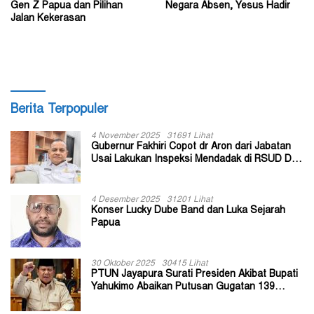
Gen Z Papua dan Pilihan
Negara Absen, Yesus Hadir
Jalan Kekerasan
Berita Terpopuler
4 November 2025
31691 Lihat
Gubernur Fakhiri Copot dr Aron dari Jabatan
Usai Lakukan Inspeksi Mendadak di RSUD Dok
II Jayapura
4 Desember 2025
31201 Lihat
Konser Lucky Dube Band dan Luka Sejarah
Papua
30 Oktober 2025
30415 Lihat
PTUN Jayapura Surati Presiden Akibat Bupati
Yahukimo Abaikan Putusan Gugatan 139
Kepala Kampung