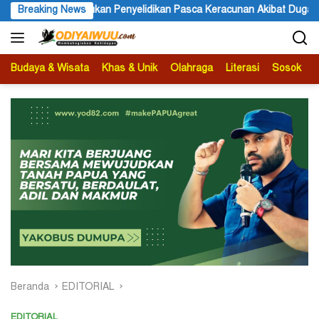
Langsung
sca Keracunan Akibat Dugaan Menu MBG di Depapre
Breaking News
Bupati K
ke
konten
Budaya & Wisata
Khas & Unik
Olahraga
Literasi
Sosok
B
Beranda
EDITORIAL
EDITORIAL