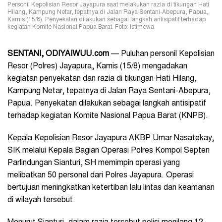
Personil Kepolisian Resor Jayapura saat melakukan razia di tikungan Hati
Hilang, Kampung Netar, tepatnya di Jalan Raya Sentani-Abepura, Papua,
Kamis (15/8). Penyekatan dilakukan sebagai langkah antisipatif terhadap
kegiatan Komite Nasional Papua Barat. Foto: Istimewa
SENTANI, ODIYAIWUU.com
—
Puluhan personil Kepolisian
Resor (Polres) Jayapura, Kamis (15/8) mengadakan
kegiatan penyekatan dan razia di tikungan Hati Hilang,
Kampung Netar, tepatnya di Jalan Raya Sentani-Abepura,
Papua. Penyekatan dilakukan sebagai langkah antisipatif
terhadap kegiatan Komite Nasional Papua Barat (KNPB).
Kepala Kepolisian Resor Jayapura AKBP Umar Nasatekay,
SIK melalui Kepala Bagian Operasi Polres Kompol Septen
Parlindungan Sianturi, SH memimpin operasi yang
melibatkan 50 personel dari Polres Jayapura. Operasi
bertujuan meningkatkan ketertiban lalu lintas dan keamanan
di wilayah tersebut.