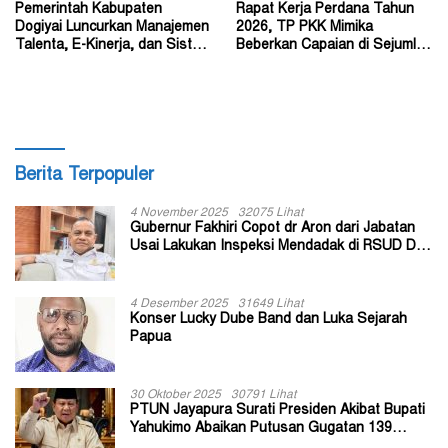
Pemerintah Kabupaten
Rapat Kerja Perdana Tahun
Dogiyai Luncurkan Manajemen
2026, TP PKK Mimika
Talenta, E-Kinerja, dan Sistem
Beberkan Capaian di Sejumlah
Dokumen Digital
Sektor Strategis
Berita Terpopuler
4 November 2025
32075 Lihat
Gubernur Fakhiri Copot dr Aron dari Jabatan
Usai Lakukan Inspeksi Mendadak di RSUD Dok
II Jayapura
4 Desember 2025
31649 Lihat
Konser Lucky Dube Band dan Luka Sejarah
Papua
30 Oktober 2025
30791 Lihat
PTUN Jayapura Surati Presiden Akibat Bupati
Yahukimo Abaikan Putusan Gugatan 139
Kepala Kampung