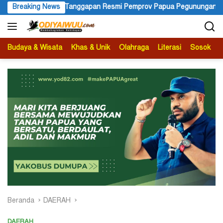
Langsung
 Pemprov Papua Pegunungan Pasca Gubernur Dr John Tabo Diaduka
Breaking News
ke
konten
Budaya & Wisata
Khas & Unik
Olahraga
Literasi
Sosok
B
Beranda
DAERAH
DAERAH