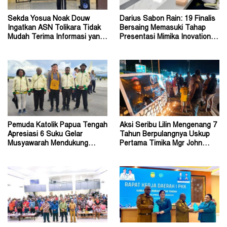
Sekda Yosua Noak Douw
Darius Sabon Rain: 19 Finalis
Ingatkan ASN Tolikara Tidak
Bersaing Memasuki Tahap
Mudah Terima Informasi yang
Presentasi Mimika Inovation
Belum Akurat
Week 2026
Pemuda Katolik Papua Tengah
Aksi Seribu Lilin Mengenang 7
Apresiasi 6 Suku Gelar
Tahun Berpulangnya Uskup
Musyawarah Mendukung
Pertama Timika Mgr John
Perda Jadi Acuan Dewan
Philip Saklil, Pr