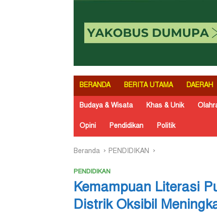
BERANDA
BERITA UTAMA
DAERAH
Budaya & Wisata
Khas & Unik
Olahr
Opini
Pendidikan
Politik
Beranda
PENDIDIKAN
PENDIDIKAN
Kemampuan Literasi Pu
Distrik Oksibil Meningk