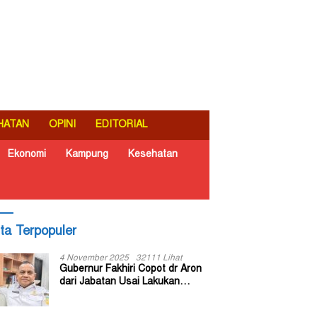
HATAN
OPINI
EDITORIAL
Ekonomi
Kampung
Kesehatan
ita Terpopuler
4 November 2025
32111 Lihat
Gubernur Fakhiri Copot dr Aron
dari Jabatan Usai Lakukan
Inspeksi Mendadak di RSUD Dok
II Jayapura