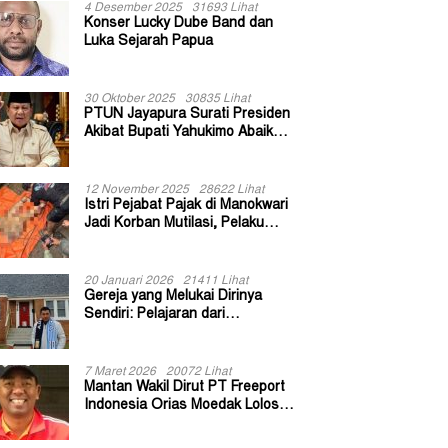
4 Desember 2025
31693 Lihat
Konser Lucky Dube Band dan
Luka Sejarah Papua
30 Oktober 2025
30835 Lihat
PTUN Jayapura Surati Presiden
Akibat Bupati Yahukimo Abaikan
Putusan Gugatan 139 Kepala
Kampung
12 November 2025
28622 Lihat
Istri Pejabat Pajak di Manokwari
Jadi Korban Mutilasi, Pelaku
Diduga Bekas Kuli Bangunan
20 Januari 2026
21411 Lihat
Gereja yang Melukai Dirinya
Sendiri: Pelajaran dari
Keuskupan Bogor
7 Maret 2026
20072 Lihat
Mantan Wakil Dirut PT Freeport
Indonesia Orias Moedak Lolos
Seleksi Administratif Calon ADK
OJK