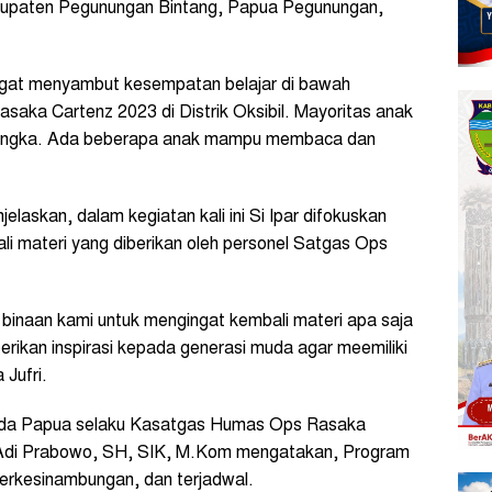
abupaten Pegunungan Bintang, Papua Pegunungan,
gat menyambut kesempatan belajar di bawah
aka Cartenz 2023 di Distrik Oksibil. Mayoritas anak
n angka. Ada beberapa anak mampu membaca dan
laskan, dalam kegiatan kali ini Si Ipar difokuskan
i materi yang diberikan oleh personel Satgas Ops
ak binaan kami untuk mengingat kembali materi apa saja
erikan inspirasi kepada generasi muda agar meemiliki
 Jufri.
lda Papua selaku Kasatgas Humas Ops Rasaka
 Adi Prabowo, SH, SIK, M.Kom mengatakan, Program
 berkesinambungan, dan terjadwal.