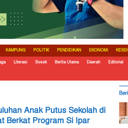
KAMPUNG
POLITIK
PENDIDIKAN
EKONOMI
KESE
aga
Literasi
Sosok
Berita Utama
Daerah
Editorial
Ber
luhan Anak Putus Sekolah di
at Berkat Program Si Ipar