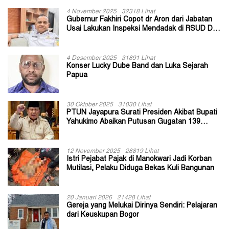
4 November 2025
32318 Lihat
Gubernur Fakhiri Copot dr Aron dari Jabatan
Usai Lakukan Inspeksi Mendadak di RSUD Dok
II Jayapura
4 Desember 2025
31891 Lihat
Konser Lucky Dube Band dan Luka Sejarah
Papua
30 Oktober 2025
31030 Lihat
PTUN Jayapura Surati Presiden Akibat Bupati
Yahukimo Abaikan Putusan Gugatan 139
Kepala Kampung
12 November 2025
28819 Lihat
Istri Pejabat Pajak di Manokwari Jadi Korban
Mutilasi, Pelaku Diduga Bekas Kuli Bangunan
20 Januari 2026
21428 Lihat
Gereja yang Melukai Dirinya Sendiri: Pelajaran
dari Keuskupan Bogor