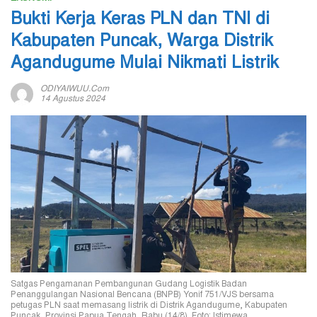
Bukti Kerja Keras PLN dan TNI di
Kabupaten Puncak, Warga Distrik
Agandugume Mulai Nikmati Listrik
ODIYAIWUU.com
14 Agustus 2024
Satgas Pengamanan Pembangunan Gudang Logistik Badan
Penanggulangan Nasional Bencana (BNPB) Yonif 751/VJS bersama
petugas PLN saat memasang listrik di Distrik Agandugume, Kabupaten
Puncak, Provinsi Papua Tengah, Rabu (14/8). Foto: Istimewa