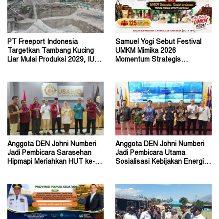
PT Freeport Indonesia
Samuel Yogi Sebut Festival
Targetkan Tambang Kucing
UMKM Mimika 2026
Liar Mulai Produksi 2029, IUPK
Momentum Strategis
Akan Berakhir 2041
Menggerakkan Ekonomi Warga
Anggota DEN Johni Numberi
Anggota DEN Johni Numberi
Jadi Pembicara Sarasehan
Jadi Pembicara Utama
Hipmapi Meriahkan HUT ke-81
Sosialisasi Kebijakan Energi di
RI
Universitas Sriwijaya