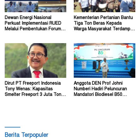
Dewan Energi Nasional
Kementerian Pertanian Bantu
Perkuat Implementasi RUED
Tiga Ton Beras Kepada
Melalui Pembentukan Forum
Warga Masyarakat Terdampak
Energi Papua Selatan
Konflik Wouma
Dirut PT Freeport Indonesia
Anggota DEN Prof Johni
Tony Wenas: Kapasitas
Numberi Hadiri Peluncuran
Smelter Freeport 3 Juta Ton
Mandatori Biodiesel B50
Tembaga per Tahun
Bersama Presiden
Berita Terpopuler