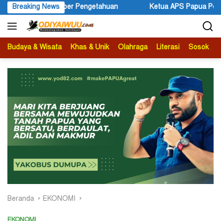
Langsung
Breaking News
Ketua APS Papua Pegunungan Sonni Lokobal: Kalau Mau KPK Au
ke
konten
Budaya & Wisata
Khas & Unik
Olahraga
Literasi
Sosok
B
Beranda
EKONOMI
EKONOMI