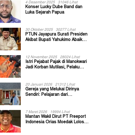
4 Desember 2025
31046 Lihat
Konser Lucky Dube Band dan
Luka Sejarah Papua
30 Oktober 2025
30277 Lihat
PTUN Jayapura Surati Presiden
Akibat Bupati Yahukimo Abaikan
Putusan Gugatan 139 Kepala
Kampung
12 November 2025
28024 Lihat
Istri Pejabat Pajak di Manokwari
Jadi Korban Mutilasi, Pelaku
Diduga Bekas Kuli Bangunan
20 Januari 2026
21312 Lihat
Gereja yang Melukai Dirinya
Sendiri: Pelajaran dari
Keuskupan Bogor
7 Maret 2026
19994 Lihat
Mantan Wakil Dirut PT Freeport
Indonesia Orias Moedak Lolos
Seleksi Administratif Calon ADK
OJK