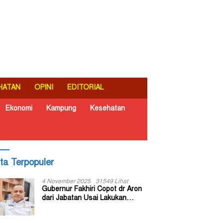
HATAN
OPINI
EDITORIAL
Ekonomi
Kampung
Kesehatan
ita Terpopuler
4 November 2025
31549 Lihat
Gubernur Fakhiri Copot dr Aron
dari Jabatan Usai Lakukan
Inspeksi Mendadak di RSUD Dok
II Jayapura