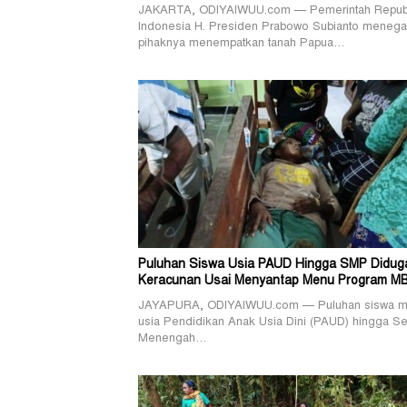
JAKARTA, ODIYAIWUU.com — Pemerintah Repub
Indonesia H. Presiden Prabowo Subianto menega
pihaknya menempatkan tanah Papua…
Puluhan Siswa Usia PAUD Hingga SMP Didug
Keracunan Usai Menyantap Menu Program M
JAYAPURA, ODIYAIWUU.com — Puluhan siswa mu
usia Pendidikan Anak Usia Dini (PAUD) hingga S
Menengah…