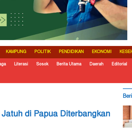
KAMPUNG
POLITIK
PENDIDIKAN
EKONOMI
KESE
aga
Literasi
Sosok
Berita Utama
Daerah
Editorial
Ber
Jatuh di Papua Diterbangkan