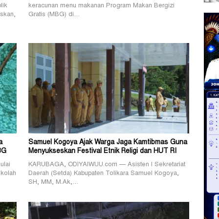
lik
keracunan menu makanan Program Makan Bergizi
skan,
Gratis (MBG) di…
a
Samuel Kogoya Ajak Warga Jaga Kamtibmas Guna
BG
Menyukseskan Festival Etnik Religi dan HUT RI
lai
KARUBAGA, ODIYAIWUU.com — Asisten I Sekretariat
ekolah
Daerah (Setda) Kabupaten Tolikara Samuel Kogoya,
SH, MM, M.Ak,…