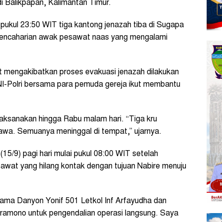
 Balikpapan, Kalimantan Timur.
 pukul 23:50 WIT tiga kantong jenazah tiba di Sugapa
encaharian awak pesawat naas yang mengalami
t mengakibatkan proses evakuasi jenazah dilakukan
NI-Polri bersama para pemuda gereja ikut membantu
aksanakan hingga Rabu malam hari. “Tiga kru
awa. Semuanya meninggal di tempat,” ujarnya.
15/9) pagi hari mulai pukul 08:00 WIT setelah
sawat yang hilang kontak dengan tujuan Nabire menuju
ama Danyon Yonif 501 Letkol Inf Arfayudha dan
ramono untuk pengendalian operasi langsung. Saya