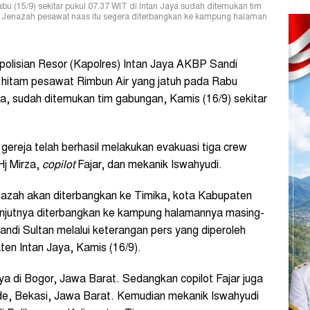
u (15/9) sekitar pukul 07.37 WIT di Intan Jaya sudah ditemukan tim
T. Jenazah pesawat naas itu segera diterbangkan ke kampung halaman
olisian Resor (Kapolres) Intan Jaya AKBP Sandi
 hitam pesawat Rimbun Air yang jatuh pada Rabu
aya, sudah ditemukan tim gabungan, Kamis (16/9) sekitar
ereja telah berhasil melakukan evakuasi tiga crew
Hj Mirza,
copilot
Fajar, dan mekanik Iswahyudi.
enazah akan diterbangkan ke Timika, kota Kabupaten
lanjutnya diterbangkan ke kampung halamannya masing-
andi Sultan melalui keterangan pers yang diperoleh
en Intan Jaya, Kamis (16/9).
a di Bogor, Jawa Barat. Sedangkan copilot Fajar juga
de, Bekasi, Jawa Barat. Kemudian mekanik Iswahyudi