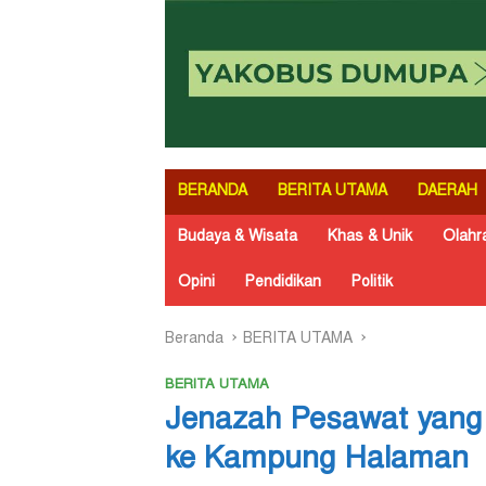
BERANDA
BERITA UTAMA
DAERAH
Budaya & Wisata
Khas & Unik
Olahr
Opini
Pendidikan
Politik
Beranda
BERITA UTAMA
BERITA UTAMA
Jenazah Pesawat yang 
ke Kampung Halaman