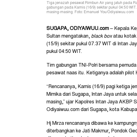
Tiga jenazah pesawat Rimbun Air yang jatuh pada Rab
gabungan pada Kamis (16/9) sekitar pukul 04:50 WI
masing-masing. Foto: Emanuel You/Odiyaiwuu.com
SUGAPA, ODIYAIWUU.com
– Kepala Kep
Sultan mengatakan,
black box
atau kotak
(15/9) sekitar pukul 07.37 WIT di Intan J
pukul 04:50 WIT.
Tim gabungan TNI-Polri bersama pemuda g
pesawat naas itu. Ketiganya adalah pilot 
“Rencananya, Kamis (16/9) pagi ketiga j
Mimika dari Sugapa, Intan Jaya untuk se
masing,” ujar Kapolres Intan Jaya AKBP S
Odiyaiwuu.com dari Sugapa, kota Kabupat
Hj Mirza rencananya dibawa ke kampungny
diterbangkan ke Jati Makmur, Pondok Ge