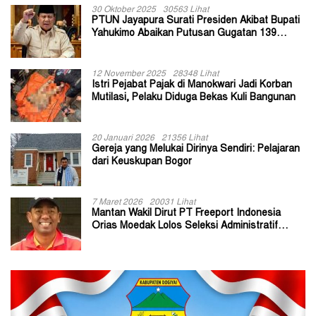
30 Oktober 2025
30563 Lihat
PTUN Jayapura Surati Presiden Akibat Bupati
Yahukimo Abaikan Putusan Gugatan 139
Kepala Kampung
12 November 2025
28348 Lihat
Istri Pejabat Pajak di Manokwari Jadi Korban
Mutilasi, Pelaku Diduga Bekas Kuli Bangunan
20 Januari 2026
21356 Lihat
Gereja yang Melukai Dirinya Sendiri: Pelajaran
dari Keuskupan Bogor
7 Maret 2026
20031 Lihat
Mantan Wakil Dirut PT Freeport Indonesia
Orias Moedak Lolos Seleksi Administratif
Calon ADK OJK