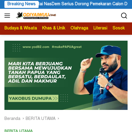
Langsung
karan Calon DOB Grime Nawa Jadi Kabupaten Definitif
Breaking News
Polr
ke
konten
Budaya & Wisata
Khas & Unik
Olahraga
Literasi
Sosok
B
Beranda
BERITA UTAMA
BERITA UTAMA