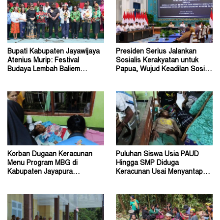
Bupati Kabupaten Jayawijaya
Presiden Serius Jalankan
Atenius Murip: Festival
Sosialis Kerakyatan untuk
Budaya Lembah Baliem
Papua, Wujud Keadilan Sosial
Dongkrak UMKM
bagi Masyarakat
Korban Dugaan Keracunan
Puluhan Siswa Usia PAUD
Menu Program MBG di
Hingga SMP Diduga
Kabupaten Jayapura
Keracunan Usai Menyantap
Diperkirakan Ratusan Orang
Menu Program MBG