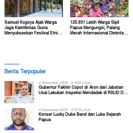
Samuel Kogoya Ajak Warga
125.931 Lebih Warga Sipil
Jaga Kamtibmas Guna
Papua Mengungsi, Palang
Menyukseskan Festival Etnik
Merah Internasional Diminta
Religi dan HUT RI
Segera Turun Tangan
Berita Terpopuler
4 November 2025
31850 Lihat
Gubernur Fakhiri Copot dr Aron dari Jabatan
Usai Lakukan Inspeksi Mendadak di RSUD Dok
II Jayapura
4 Desember 2025
31375 Lihat
Konser Lucky Dube Band dan Luka Sejarah
Papua