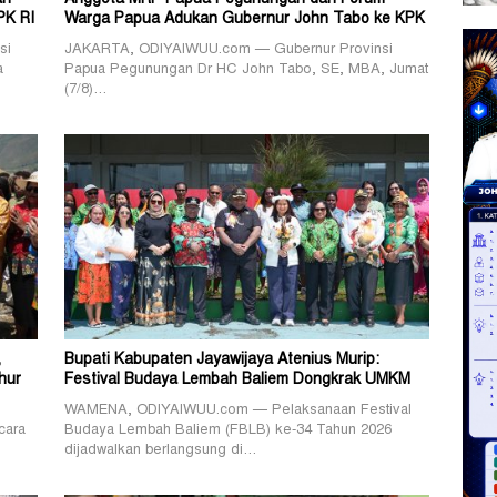
PK RI
Warga Papua Adukan Gubernur John Tabo ke KPK
si
JAKARTA, ODIYAIWUU.com — Gubernur Provinsi
a
Papua Pegunungan Dr HC John Tabo, SE, MBA, Jumat
(7/8)…
,
Bupati Kabupaten Jayawijaya Atenius Murip:
hur
Festival Budaya Lembah Baliem Dongkrak UMKM
WAMENA, ODIYAIWUU.com — Pelaksanaan Festival
cara
Budaya Lembah Baliem (FBLB) ke-34 Tahun 2026
dijadwalkan berlangsung di…