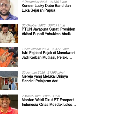
4 Desember 2025
31556 Lihat
Konser Lucky Dube Band dan
Luka Sejarah Papua
30 Oktober 2025
30709 Lihat
PTUN Jayapura Surati Presiden
Akibat Bupati Yahukimo Abaikan
Putusan Gugatan 139 Kepala
Kampung
12 November 2025
28477 Lihat
Istri Pejabat Pajak di Manokwari
Jadi Korban Mutilasi, Pelaku
Diduga Bekas Kuli Bangunan
20 Januari 2026
21395 Lihat
Gereja yang Melukai Dirinya
Sendiri: Pelajaran dari
Keuskupan Bogor
7 Maret 2026
20052 Lihat
Mantan Wakil Dirut PT Freeport
Indonesia Orias Moedak Lolos
Seleksi Administratif Calon ADK
OJK