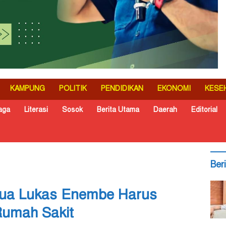
KAMPUNG
POLITIK
PENDIDIKAN
EKONOMI
KESE
aga
Literasi
Sosok
Berita Utama
Daerah
Editorial
Ber
pua Lukas Enembe Harus
Rumah Sakit