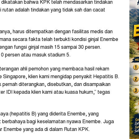
n dikatakan bahwa KPK telah mendasarkan tindakan
rutan adalah tindakan yang tidak sah dan cacat
atanya, harus ditempatkan dengan fasilitas medis dan
ana secara fakta telah terbukti kondisi ginjal Enembe
ngan fungsi ginjal masih 15 sampai 30 persen.
l 10 persen atau masuk stadium 5.
eterangan ahli pemohon yang membaca hasil rekam
 Singapore, klien kami mengidap penyakit Hepatitis B.
dak pernah diterangkan, disebutkan, dan disampaikan
r IDI kepada klien kami atau kuasa hukum,” tegas
ya (hepatitis B) yang diderita Enembe, yang
at berbahaya bagi keselamatan nyawa Enembe. Juga
tar Enembe yang ada di dalam Rutan KPK.