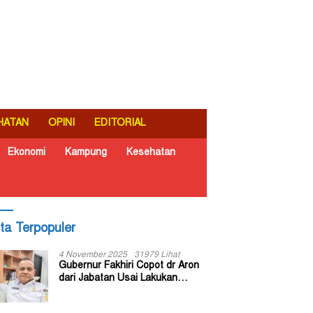
HATAN
OPINI
EDITORIAL
Ekonomi
Kampung
Kesehatan
ita Terpopuler
4 November 2025
31979 Lihat
Gubernur Fakhiri Copot dr Aron
dari Jabatan Usai Lakukan
Inspeksi Mendadak di RSUD Dok
II Jayapura