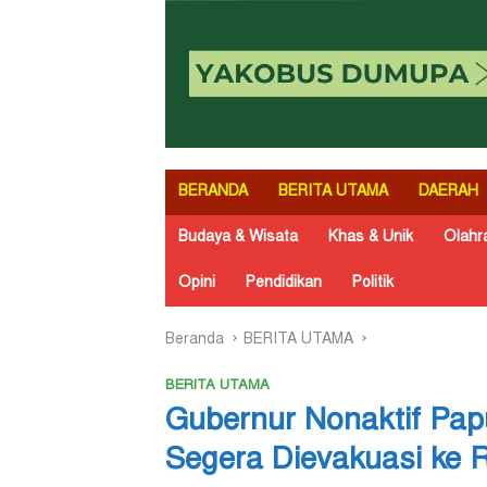
BERANDA
BERITA UTAMA
DAERAH
Budaya & Wisata
Khas & Unik
Olahr
Opini
Pendidikan
Politik
Beranda
BERITA UTAMA
BERITA UTAMA
Gubernur Nonaktif Pa
Segera Dievakuasi ke 