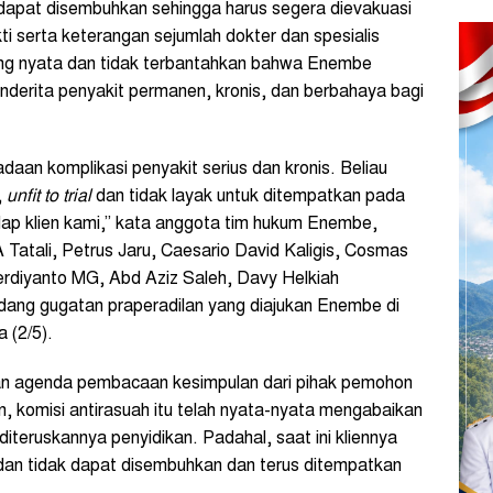
 dapat disembuhkan sehingga harus segera dievakuasi
ti serta keterangan sejumlah dokter dan spesialis
ng nyata dan tidak terbantahkan bahwa Enembe
nderita penyakit permanen, kronis, dan berbahaya bagi
aan komplikasi penyakit serius dan kronis. Beliau
,
unfit to trial
dan tidak layak untuk ditempatkan pada
ap klien kami,” kata anggota tim hukum Enembe,
 Tatali, Petrus Jaru, Caesario David Kaligis, Cosmas
rdiyanto MG, Abd Aziz Saleh, Davy Helkiah
ang gugatan praperadilan yang diajukan Enembe di
 (2/5).
an agenda pembacaan kesimpulan dari pihak pemohon
 komisi antirasuah itu telah nyata-nyata mengabaikan
teruskannya penyidikan. Padahal, saat ini kliennya
dan tidak dapat disembuhkan dan terus ditempatkan