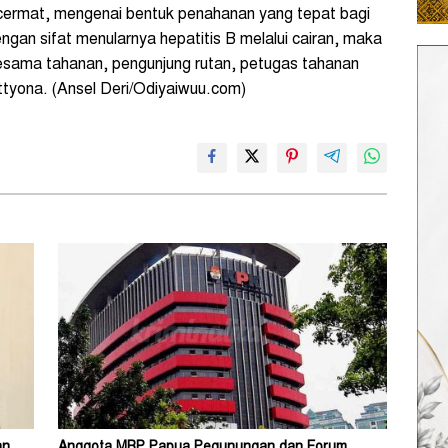
 cermat, mengenai bentuk penahanan yang tepat bagi
gan sifat menularnya hepatitis B melalui cairan, maka
sesama tahanan, pengunjung rutan, petugas tahanan
Pattyona. (Ansel Deri/Odiyaiwuu.com)
an
Anggota MRP Papua Pegunungan dan Forum