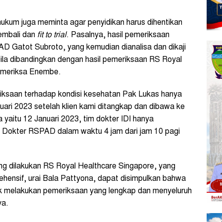
kum juga meminta agar penyidikan harus dihentikan
embali dan
fit to trial
. Pasalnya, hasil pemeriksaan
D Gatot Subroto, yang kemudian dianalisa dan dikaji
bila dibandingkan dengan hasil pemeriksaan RS Royal
memeriksa Enembe.
riksaan terhadap kondisi kesehatan Pak Lukas hanya
nuari 2023 setelah klien kami ditangkap dan dibawa ke
yaitu 12 Januari 2023, tim dokter IDI hanya
an Dokter RSPAD dalam waktu 4 jam dari jam 10 pagi
ng dilakukan RS Royal Healthcare Singapore, yang
hensif, urai Bala Pattyona, dapat disimpulkan bahwa
ak melakukan pemeriksaan yang lengkap dan menyeluruh
ya.