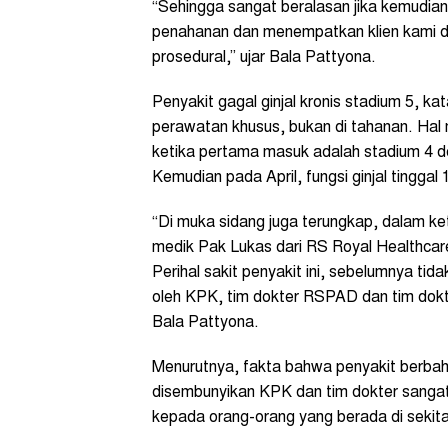
“Sehingga sangat beralasan jika kemudia
penahanan dan menempatkan klien kami di 
prosedural,” ujar Bala Pattyona.
Penyakit gagal ginjal kronis stadium 5, k
perawatan khusus, bukan di tahanan. Hal m
ketika pertama masuk adalah stadium 4 de
Kemudian pada April, fungsi ginjal tingga
“Di muka sidang juga terungkap, dalam k
medik Pak Lukas dari RS Royal Healthcare
Perihal sakit penyakit ini, sebelumnya ti
oleh KPK, tim dokter RSPAD dan tim dokte
Bala Pattyona.
Menurutnya, fakta bahwa penyakit berbaha
disembunyikan KPK dan tim dokter sang
kepada orang-orang yang berada di seki