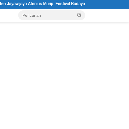
 Murip: Festival Budaya Lembah Baliem Dongkrak UMKM
Etik