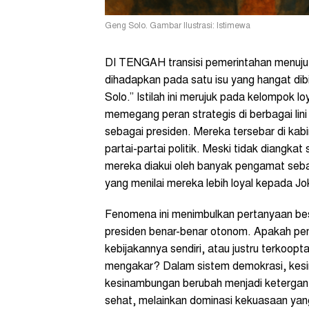
Geng Solo. Gambar Ilustrasi: Istimewa
DI TENGAH transisi pemerintahan menuju
dihadapkan pada satu isu yang hangat dib
Solo.” Istilah ini merujuk pada kelompok 
memegang peran strategis di berbagai lin
sebagai presiden. Mereka tersebar di kabin
partai-partai politik. Meski tidak diangka
mereka diakui oleh banyak pengamat sebag
yang menilai mereka lebih loyal kepada 
Fenomena ini menimbulkan pertanyaan bes
presiden benar-benar otonom. Apakah pem
kebijakannya sendiri, atau justru terkoopt
mengakar? Dalam sistem demokrasi, kes
kesinambungan berubah menjadi ketergant
sehat, melainkan dominasi kekuasaan yan