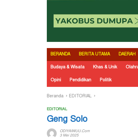
BERANDA
BERITA UTAMA
DAERAH
Budaya & Wisata
Khas & Unik
Olahr
Opini
Pendidikan
Politik
Beranda
EDITORIAL
EDITORIAL
Geng Solo
ODIYAIWUU.com
3 Mei 2025