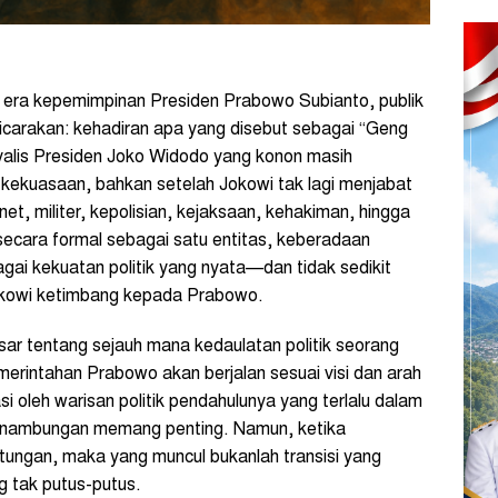
 era kepemimpinan Presiden Prabowo Subianto, publik
icarakan: kehadiran apa yang disebut sebagai “Geng
loyalis Presiden Joko Widodo yang konon masih
i kekuasaan, bahkan setelah Jokowi tak lagi menjabat
et, militer, kepolisian, kejaksaan, kehakiman, hingga
t secara formal sebagai satu entitas, keberadaan
ai kekuatan politik yang nyata—dan tidak sedikit
Jokowi ketimbang kepada Prabowo.
ar tentang sejauh mana kedaulatan politik seorang
erintahan Prabowo akan berjalan sesuai visi dan arah
asi oleh warisan politik pendahulunya yang terlalu dalam
inambungan memang penting. Namun, ketika
ungan, maka yang muncul bukanlah transisi yang
g tak putus-putus.