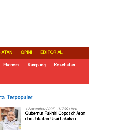
HATAN
OPINI
EDITORIAL
Ekonomi
Kampung
Kesehatan
ita Terpopuler
4 November 2025
31739 Lihat
Gubernur Fakhiri Copot dr Aron
dari Jabatan Usai Lakukan
Inspeksi Mendadak di RSUD Dok
II Jayapura