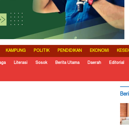
KAMPUNG
POLITIK
PENDIDIKAN
EKONOMI
KESE
aga
Literasi
Sosok
Berita Utama
Daerah
Editorial
Ber