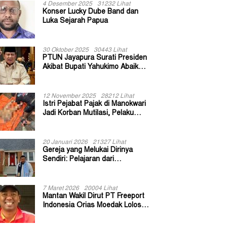
4 Desember 2025
31232 Lihat
Konser Lucky Dube Band dan
Luka Sejarah Papua
30 Oktober 2025
30443 Lihat
PTUN Jayapura Surati Presiden
Akibat Bupati Yahukimo Abaikan
Putusan Gugatan 139 Kepala
Kampung
12 November 2025
28212 Lihat
Istri Pejabat Pajak di Manokwari
Jadi Korban Mutilasi, Pelaku
Diduga Bekas Kuli Bangunan
20 Januari 2026
21327 Lihat
Gereja yang Melukai Dirinya
Sendiri: Pelajaran dari
Keuskupan Bogor
7 Maret 2026
20004 Lihat
Mantan Wakil Dirut PT Freeport
Indonesia Orias Moedak Lolos
Seleksi Administratif Calon ADK
OJK