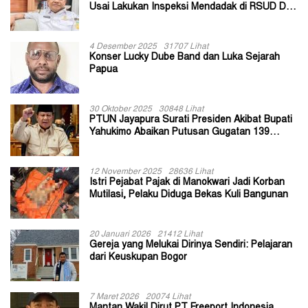
Usai Lakukan Inspeksi Mendadak di RSUD Dok
II Jayapura
4 Desember 2025
31707 Lihat
Konser Lucky Dube Band dan Luka Sejarah
Papua
30 Oktober 2025
30848 Lihat
PTUN Jayapura Surati Presiden Akibat Bupati
Yahukimo Abaikan Putusan Gugatan 139
Kepala Kampung
12 November 2025
28636 Lihat
Istri Pejabat Pajak di Manokwari Jadi Korban
Mutilasi, Pelaku Diduga Bekas Kuli Bangunan
20 Januari 2026
21412 Lihat
Gereja yang Melukai Dirinya Sendiri: Pelajaran
dari Keuskupan Bogor
7 Maret 2026
20074 Lihat
Mantan Wakil Dirut PT Freeport Indonesia