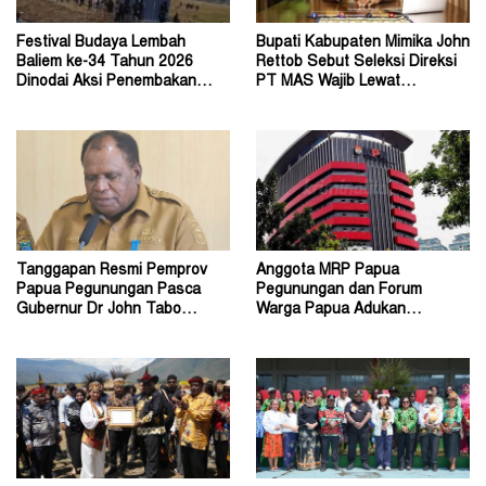
Festival Budaya Lembah
Bupati Kabupaten Mimika John
Baliem ke-34 Tahun 2026
Rettob Sebut Seleksi Direksi
Dinodai Aksi Penembakan
PT MAS Wajib Lewat
Oleh Orang Tak Dikenal
Mekanisme RUPS
Tanggapan Resmi Pemprov
Anggota MRP Papua
Papua Pegunungan Pasca
Pegunungan dan Forum
Gubernur Dr John Tabo
Warga Papua Adukan
Diadukan ke KPK RI
Gubernur John Tabo ke KPK