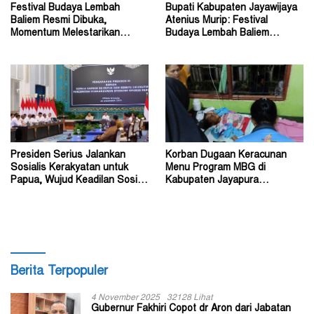
Festival Budaya Lembah
Bupati Kabupaten Jayawijaya
Baliem Resmi Dibuka,
Atenius Murip: Festival
Momentum Melestarikan
Budaya Lembah Baliem
Budaya Warisan Leluhur
Dongkrak UMKM
Presiden Serius Jalankan
Korban Dugaan Keracunan
Sosialis Kerakyatan untuk
Menu Program MBG di
Papua, Wujud Keadilan Sosial
Kabupaten Jayapura
bagi Masyarakat
Diperkirakan Ratusan Orang
Berita Terpopuler
4 November 2025
32128 Lihat
Gubernur Fakhiri Copot dr Aron dari Jabatan