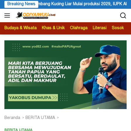
Langsung
 Kucing Liar Mulai produksi 2029, IUPK Akan Berakhir 2041
Breaking News
ke
konten
Budaya & Wisata
Khas & Unik
Olahraga
Literasi
Sosok
B
Beranda
BERITA UTAMA
BERITA UTAMA