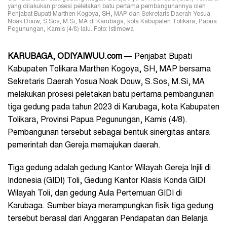
yang dilakukan prosesi peletakan batu pertama pembangunannya oleh
Penjabat Bupati Marthen Kogoya, SH, MAP dan Sekretaris Daerah Yosua
Noak Douw, S.Sos, M.Si, MA di Karubaga, kota Kabupaten Tolikara, Papua
Pegunungan, Kamis (4/8) lalu. Foto: Istimewa
KARUBAGA, ODIYAIWUU.com
— Penjabat Bupati
Kabupaten Tolikara Marthen Kogoya, SH, MAP bersama
Sekretaris Daerah Yosua Noak Douw, S.Sos, M.Si, MA
melakukan prosesi peletakan batu pertama pembangunan
tiga gedung pada tahun 2023 di Karubaga, kota Kabupaten
Tolikara, Provinsi Papua Pegunungan, Kamis (4/8).
Pembangunan tersebut sebagai bentuk sinergitas antara
pemerintah dan Gereja memajukan daerah.
Tiga gedung adalah gedung Kantor Wilayah Gereja Injili di
Indonesia (GIDI) Toli, Gedung Kantor Klasis Konda GIDI
Wilayah Toli, dan gedung Aula Pertemuan GIDI di
Karubaga. Sumber biaya merampungkan fisik tiga gedung
tersebut berasal dari Anggaran Pendapatan dan Belanja