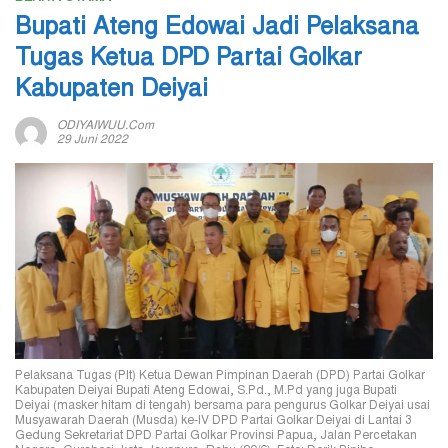
Bupati Ateng Edowai Jadi Pelaksana
Tugas Ketua DPD Partai Golkar
Kabupaten Deiyai
ODIYAIWUU.com
29 Juni 2022
Pelaksana Tugas (Plt) Ketua Dewan Pimpinan Daerah (DPD) Partai Golkar
Kabupaten Deiyai Bupati Ateng Edowai, S.Pd., M.Pd yang juga Bupati
Deiyai (masker hitam di tengah) bersama para pengurus Golkar Deiyai usai
Musyawarah Daerah (Musda) ke-IV DPD Partai Golkar Deiyai di Lantai 3
Gedung Sekretariat DPD Partai Golkar Provinsi Papua, Jalan Percetakan