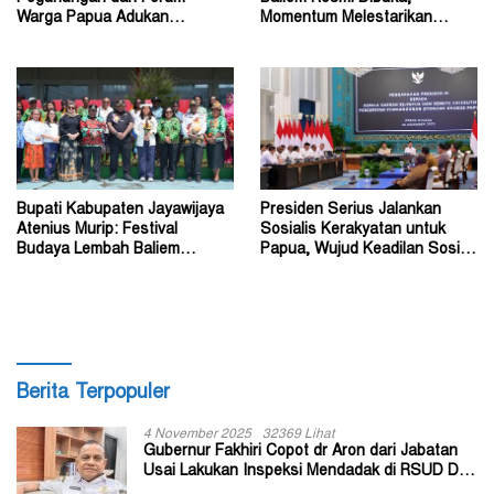
Warga Papua Adukan
Momentum Melestarikan
Gubernur John Tabo ke KPK
Budaya Warisan Leluhur
Bupati Kabupaten Jayawijaya
Presiden Serius Jalankan
Atenius Murip: Festival
Sosialis Kerakyatan untuk
Budaya Lembah Baliem
Papua, Wujud Keadilan Sosial
Dongkrak UMKM
bagi Masyarakat
Berita Terpopuler
4 November 2025
32369 Lihat
Gubernur Fakhiri Copot dr Aron dari Jabatan
Usai Lakukan Inspeksi Mendadak di RSUD Dok
II Jayapura