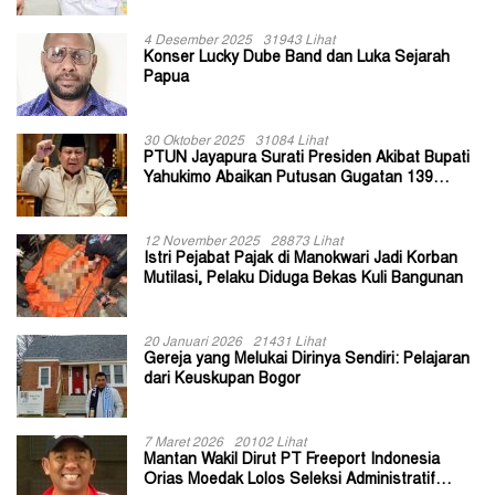
4 Desember 2025
31943 Lihat
Konser Lucky Dube Band dan Luka Sejarah
Papua
30 Oktober 2025
31084 Lihat
PTUN Jayapura Surati Presiden Akibat Bupati
Yahukimo Abaikan Putusan Gugatan 139
Kepala Kampung
12 November 2025
28873 Lihat
Istri Pejabat Pajak di Manokwari Jadi Korban
Mutilasi, Pelaku Diduga Bekas Kuli Bangunan
20 Januari 2026
21431 Lihat
Gereja yang Melukai Dirinya Sendiri: Pelajaran
dari Keuskupan Bogor
7 Maret 2026
20102 Lihat
Mantan Wakil Dirut PT Freeport Indonesia
Orias Moedak Lolos Seleksi Administratif