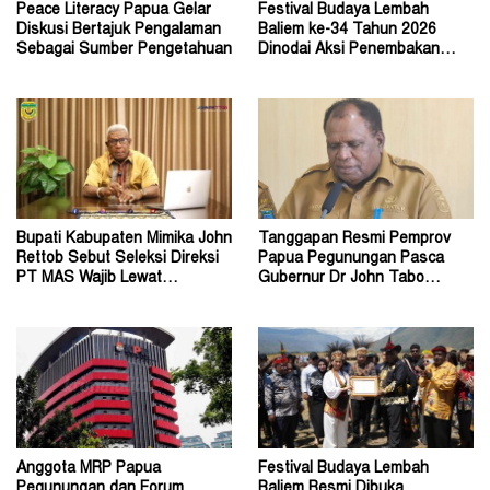
Peace Literacy Papua Gelar
Festival Budaya Lembah
Diskusi Bertajuk Pengalaman
Baliem ke-34 Tahun 2026
Sebagai Sumber Pengetahuan
Dinodai Aksi Penembakan
Oleh Orang Tak Dikenal
Bupati Kabupaten Mimika John
Tanggapan Resmi Pemprov
Rettob Sebut Seleksi Direksi
Papua Pegunungan Pasca
PT MAS Wajib Lewat
Gubernur Dr John Tabo
Mekanisme RUPS
Diadukan ke KPK RI
Anggota MRP Papua
Festival Budaya Lembah
Pegunungan dan Forum
Baliem Resmi Dibuka,