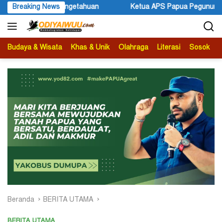
Langsung
Ketua APS Papua Pegunungan Sonni Lokobal: Kalau Mau KPK Audit 
Breaking News
ke
konten
Budaya & Wisata
Khas & Unik
Olahraga
Literasi
Sosok
B
Beranda
BERITA UTAMA
BERITA UTAMA