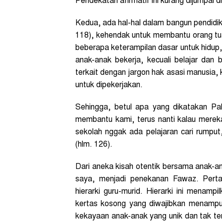
Pendekatan afirmatif ini kurang dijumpai 
Kedua, ada hal-hal dalam bangun pendidikan
118), kehendak untuk membantu orang tua
beberapa keterampilan dasar untuk hidup
anak-anak bekerja, kecuali belajar dan
terkait dengan jargon hak asasi manusia,
untuk dipekerjakan.
Sehingga, betul apa yang dikatakan Pak
membantu kami, terus nanti kalau merek
sekolah nggak ada pelajaran cari rumput,
(hlm. 126).
Dari aneka kisah otentik bersama anak-ana
saya, menjadi penekanan Fawaz. Pertam
hierarki guru-murid. Hierarki ini menam
kertas kosong yang diwajibkan menampu
kekayaan anak-anak yang unik dan tak t