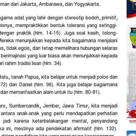
man dari Jakarta, Ambarawa, dan Yogyakarta.
gama adat yang lahir dengan stereotip bodoh, primitif,
isnya, mempraktikkan bentuk toleransi yang setinggi-
dengan praktik (hlm. 14-15). Juga soal kasih, tolong-
Mereka menunjukkan kepada kita bagaimana menjalani
us, tidak egois, dan tetap memelihara hubungan selaras
berimajinasi yang luar biasa akan menunjukkan kepada
 rahim tradisi lisan (hlm. 34).
tu, tanah Papua, kita belajar untuk menjadi polos dan
72) dan Daniel (hlm. 96). Kita juga belajar bagaimana
dan memanfaatkan alam untuk itu (hlm. 80-81).
uro, Sumbercandik, Jember, Jawa Timur, kita menjadi
antara anak-anak yang perlu mendapatkan perhatian
 jadi karena keterbelakangan mental, penyandang
ka ini, mestinya ada pendekatan afirmatif (hlm. 132).