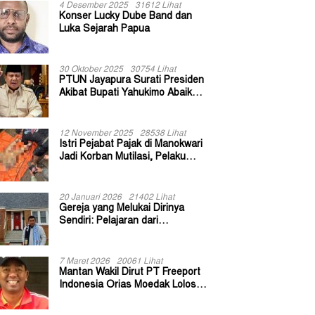
4 Desember 2025
31612 Lihat
Konser Lucky Dube Band dan
Luka Sejarah Papua
30 Oktober 2025
30754 Lihat
PTUN Jayapura Surati Presiden
Akibat Bupati Yahukimo Abaikan
Putusan Gugatan 139 Kepala
Kampung
12 November 2025
28538 Lihat
Istri Pejabat Pajak di Manokwari
Jadi Korban Mutilasi, Pelaku
Diduga Bekas Kuli Bangunan
20 Januari 2026
21402 Lihat
Gereja yang Melukai Dirinya
Sendiri: Pelajaran dari
Keuskupan Bogor
7 Maret 2026
20061 Lihat
Mantan Wakil Dirut PT Freeport
Indonesia Orias Moedak Lolos
Seleksi Administratif Calon ADK
OJK