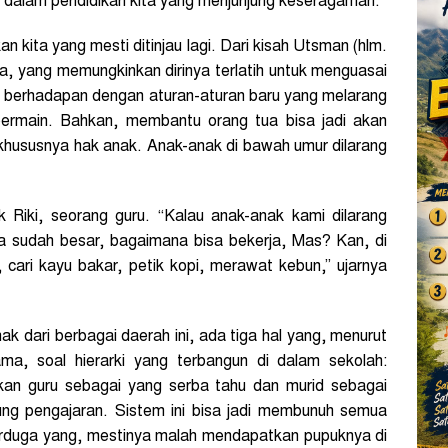
di dalam pendidikan kita yang menjunjung keseragaman.
 kita yang mesti ditinjau lagi. Dari kisah Utsman (hlm.
, yang memungkinkan dirinya terlatih untuk menguasai
, berhadapan dengan aturan-aturan baru yang melarang
 bermain. Bahkan, membantu orang tua bisa jadi akan
 khususnya hak anak. Anak-anak di bawah umur dilarang
 Riki, seorang guru. “Kalau anak-anak kami dilarang
a sudah besar, bagaimana bisa bekerja, Mas? Kan, di
 cari kayu bakar, petik kopi, merawat kebun,” ujarnya
k dari berbagai daerah ini, ada tiga hal yang, menurut
a, soal hierarki yang terbangun di dalam sekolah:
pilkan guru sebagai yang serba tahu dan murid sebagai
ng pengajaran. Sistem ini bisa jadi membunuh semua
erduga yang, mestinya malah mendapatkan pupuknya di