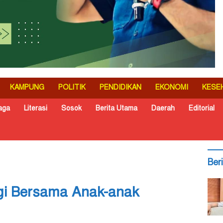
KAMPUNG
POLITIK
PENDIDIKAN
EKONOMI
KESE
aga
Literasi
Sosok
Berita Utama
Daerah
Editorial
Ber
agi Bersama Anak-anak