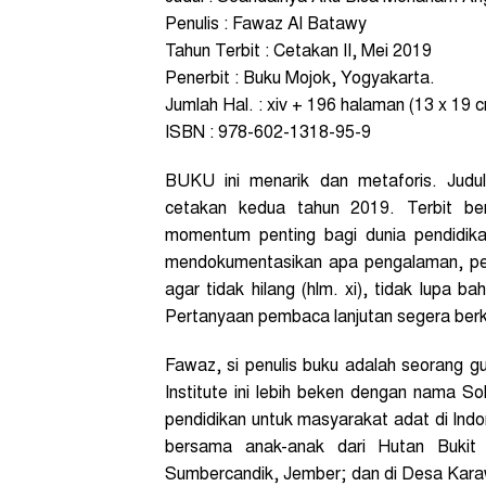
Penulis : Fawaz Al Batawy
Tahun Terbit : Cetakan II, Mei 2019
Penerbit : Buku Mojok, Yogyakarta.
Jumlah Hal. : xiv + 196 halaman (13 x 19 
ISBN : 978-602-1318-95-9
BUKU ini menarik dan metaforis. Judu
cetakan kedua tahun 2019. Terbit be
momentum penting bagi dunia pendidikan
mendokumentasikan apa pengalaman, pel
agar tidak hilang (hlm. xi), tidak lupa ba
Pertanyaan pembaca lanjutan segera berkel
Fawaz, si penulis buku adalah seorang g
Institute ini lebih beken dengan nama 
pendidikan untuk masyarakat adat di Indone
bersama anak-anak dari Hutan Buki
Sumbercandik, Jember; dan di Desa Kara