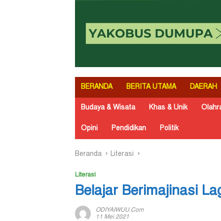
BERANDA
BERITA UTAMA
DAERAH
Budaya & Wisata
Khas & Unik
Olahr
Opini
Pendidikan
Politik
Beranda
Literasi
Literasi
Belajar Berimajinasi L
ODIYAIWUU.com
11 Mei 2021