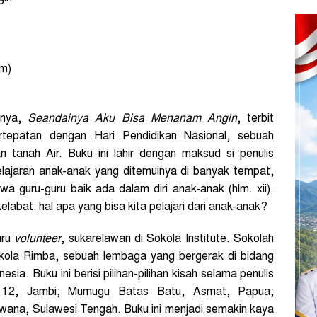
cm)
lnya,
Seandainya Aku Bisa Menanam Angin
, terbit
rtepatan dengan Hari Pendidikan Nasional, sebuah
 tanah Air. Buku ini lahir dengan maksud si penulis
ajaran anak-anak yang ditemuinya di banyak tempat,
hwa guru-guru baik ada dalam diri anak-anak (hlm. xii).
abat: hal apa yang bisa kita pelajari dari anak-anak?
uru
volunteer
, sukarelawan di Sokola Institute. Sokolah
Sokola Rimba, sebuah lembaga yang bergerak di bidang
sia. Buku ini berisi pilihan-pilihan kisah selama penulis
t 12, Jambi; Mumugu Batas Batu, Asmat, Papua;
wana, Sulawesi Tengah. Buku ini menjadi semakin kaya