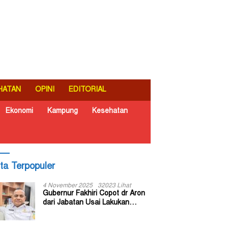
HATAN
OPINI
EDITORIAL
Ekonomi
Kampung
Kesehatan
ita Terpopuler
4 November 2025
32023 Lihat
Gubernur Fakhiri Copot dr Aron
dari Jabatan Usai Lakukan
Inspeksi Mendadak di RSUD Dok
II Jayapura