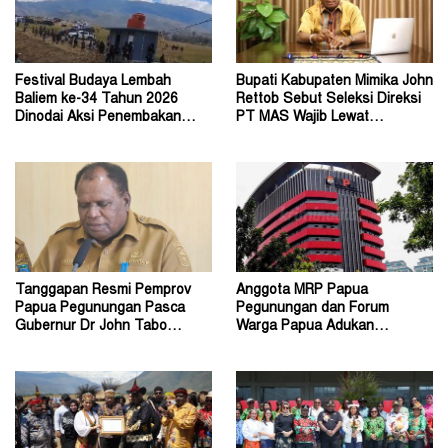
Festival Budaya Lembah
Bupati Kabupaten Mimika John
Baliem ke-34 Tahun 2026
Rettob Sebut Seleksi Direksi
Dinodai Aksi Penembakan
PT MAS Wajib Lewat
Oleh Orang Tak Dikenal
Mekanisme RUPS
Tanggapan Resmi Pemprov
Anggota MRP Papua
Papua Pegunungan Pasca
Pegunungan dan Forum
Gubernur Dr John Tabo
Warga Papua Adukan
Diadukan ke KPK RI
Gubernur John Tabo ke KPK