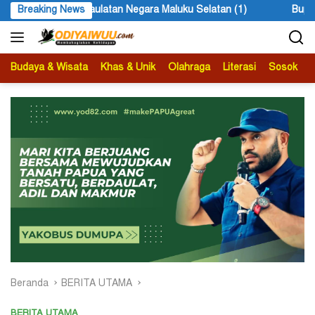
Langsung
aulatan Negara Maluku Selatan (1)
Breaking News
Bupati Kabupaten Mimik
ke
konten
Budaya & Wisata
Khas & Unik
Olahraga
Literasi
Sosok
B
Beranda
BERITA UTAMA
BERITA UTAMA