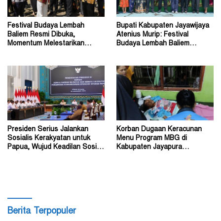
Festival Budaya Lembah
Bupati Kabupaten Jayawijaya
Baliem Resmi Dibuka,
Atenius Murip: Festival
Momentum Melestarikan
Budaya Lembah Baliem
Budaya Warisan Leluhur
Dongkrak UMKM
Presiden Serius Jalankan
Korban Dugaan Keracunan
Sosialis Kerakyatan untuk
Menu Program MBG di
Papua, Wujud Keadilan Sosial
Kabupaten Jayapura
bagi Masyarakat
Diperkirakan Ratusan Orang
Berita Terpopuler