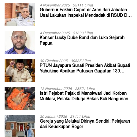
4 November 2025
32111 Lihat
Gubernur Fakhiri Copot dr Aron dari Jabatan
Usai Lakukan Inspeksi Mendadak di RSUD Dok
II Jayapura
4 Desember 2025
31693 Lihat
Konser Lucky Dube Band dan Luka Sejarah
Papua
30 Oktober 2025
30835 Lihat
PTUN Jayapura Surati Presiden Akibat Bupati
Yahukimo Abaikan Putusan Gugatan 139
Kepala Kampung
12 November 2025
28621 Lihat
Istri Pejabat Pajak di Manokwari Jadi Korban
Mutilasi, Pelaku Diduga Bekas Kuli Bangunan
20 Januari 2026
21411 Lihat
Gereja yang Melukai Dirinya Sendiri: Pelajaran
dari Keuskupan Bogor