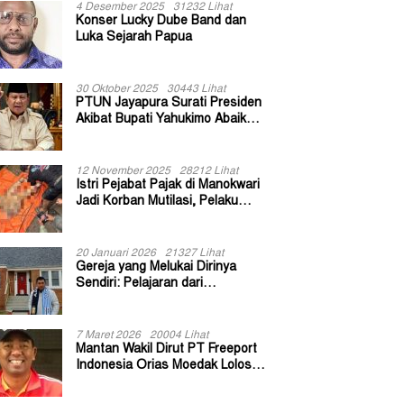
4 Desember 2025
31232 Lihat
Konser Lucky Dube Band dan
Luka Sejarah Papua
30 Oktober 2025
30443 Lihat
PTUN Jayapura Surati Presiden
Akibat Bupati Yahukimo Abaikan
Putusan Gugatan 139 Kepala
Kampung
12 November 2025
28212 Lihat
Istri Pejabat Pajak di Manokwari
Jadi Korban Mutilasi, Pelaku
Diduga Bekas Kuli Bangunan
20 Januari 2026
21327 Lihat
Gereja yang Melukai Dirinya
Sendiri: Pelajaran dari
Keuskupan Bogor
7 Maret 2026
20004 Lihat
Mantan Wakil Dirut PT Freeport
Indonesia Orias Moedak Lolos
Seleksi Administratif Calon ADK
OJK