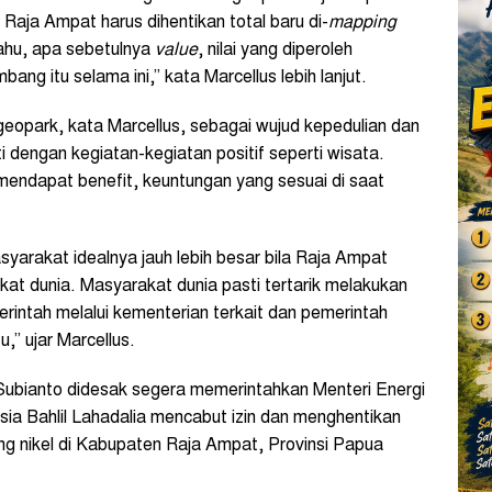
aja Ampat harus dihentikan total baru di-
mapping
tahu, apa sebetulnya
value
, nilai yang diperoleh
ng itu selama ini,” kata Marcellus lebih lanjut.
geopark, kata Marcellus, sebagai wujud kepedulian dan
 dengan kegiatan-kegiatan positif seperti wisata.
endapat benefit, keuntungan yang sesuai di saat
asyarakat idealnya jauh lebih besar bila Raja Ampat
at dunia. Masyarakat dunia pasti tertarik melakukan
rintah melalui kementerian terkait dan pemerintah
,” ujar Marcellus.
Subianto didesak segera memerintahkan Menteri Energi
ia Bahlil Lahadalia mencabut izin dan menghentikan
ng nikel di Kabupaten Raja Ampat, Provinsi Papua