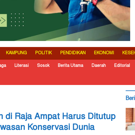
KAMPUNG
POLITIK
PENDIDIKAN
EKONOMI
KESE
aga
Literasi
Sosok
Berita Utama
Daerah
Editorial
Ber
n di Raja Ampat Harus Ditutup
Kawasan Konservasi Dunia