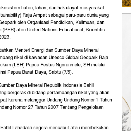
ekosistem hutan, lahan, dan hak ulayat masyarakat
tainability) Raja Ampat sebagai paru-paru dunia yang
Geopark oleh Organisasi Pendidikan, Keilmuan, dan
PBB) atau United Nations Educational, Scientific
 2023.
ntahkan Menteri Energi dan Sumber Daya Mineral
ambang nikel di kawasan Unesco Global Geopark Raja
Hukum (LBH) Papua Festus Ngoranmele, SH melalui
vinsi Papua Barat Daya, Sabtu (7/6).
Sumber Daya Mineral Republik Indonesia Bahlil
yang bergerak di bidang pertambangan nikel yang akan
Ampat karena melanggar Undang Undang Nomor 1 Tahun
ndang Nomor 27 Tahun 2007 Tentang Pengelolaan
 Bahlil Lahadalia segera mencabut atau membekukan