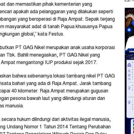
mpat dan memastikan pihak kementerian yang
encari apakah ada pelanggaran yang dilakukan seperti
mbangan yang beroperasi di Raja Ampat. Sepak terjang
ern masyarakat adat di tanah Papua khususnya Papua
ngkungan global,” kata Festus.
ebutkan PT GAG Nikel merupakan anak usaha korporasi
an Tbk. Bahlil menegaskan, PT GAG Nikel yang
 Ampat mengantongi IUP produksi sejak 2017.
njelaskan bahwa sebenarnya lokasi tambang nikel PT GAG
riwisata bahari yang ada di Raja Ampat. Jarak tambang
capai 40 kilometer. Raja Ampat merupakan gugusan
ngan pesona bawah laut yang dilindungi aturan dan
tas manusia.
cara hukum dilindungi dari aktivitas ilegal manusia,
ang Undang Nomor 1 Tahun 2014 Tentang Perubahan