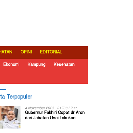
HATAN
OPINI
EDITORIAL
Ekonomi
Kampung
Kesehatan
ita Terpopuler
4 November 2025
31738 Lihat
Gubernur Fakhiri Copot dr Aron
dari Jabatan Usai Lakukan
Inspeksi Mendadak di RSUD Dok
II Jayapura