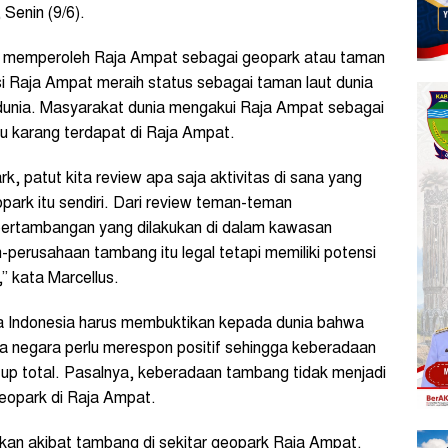
 Senin (9/6).
ia memperoleh Raja Ampat sebagai geopark atau taman
asi Raja Ampat meraih status sebagai taman laut dunia
dunia. Masyarakat dunia mengakui Raja Ampat sebagai
u karang terdapat di Raja Ampat.
k, patut kita review apa saja aktivitas di sana yang
rk itu sendiri. Dari review teman-teman
pertambangan yang dilakukan di dalam kawasan
erusahaan tambang itu legal tetapi memiliki potensi
” kata Marcellus.
sa Indonesia harus membuktikan kepada dunia bahwa
gga negara perlu merespon positif sehingga keberadaan
utup total. Pasalnya, keberadaan tambang tidak menjadi
geopark di Raja Ampat.
an akibat tambang di sekitar geopark Raja Ampat.