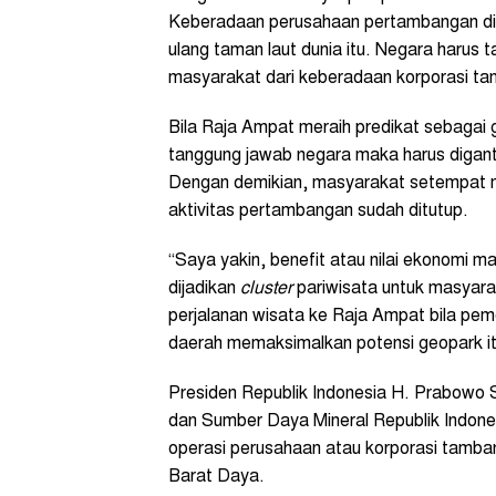
Keberadaan perusahaan pertambangan di R
ulang taman laut dunia itu. Negara harus 
masyarakat dari keberadaan korporasi tamba
Bila Raja Ampat meraih predikat sebagai 
tanggung jawab negara maka harus diganti
Dengan demikian, masyarakat setempat m
aktivitas pertambangan sudah ditutup.
“Saya yakin, benefit atau nilai ekonomi m
dijadikan
cluster
pariwisata untuk masyarak
perjalanan wisata ke Raja Ampat bila peme
daerah memaksimalkan potensi geopark itu
Presiden Republik Indonesia H. Prabowo 
dan Sumber Daya Mineral Republik Indones
operasi perusahaan atau korporasi tamba
Barat Daya.