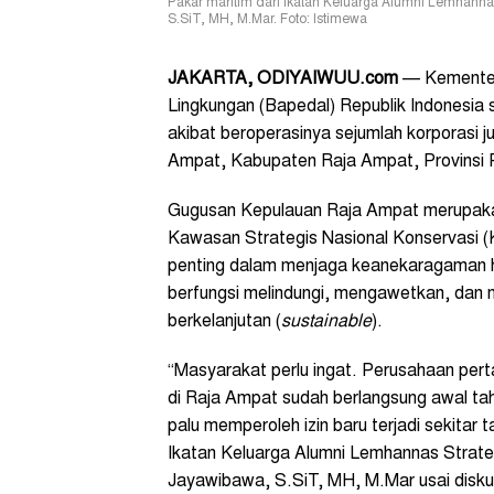
Pakar maritim dari Ikatan Keluarga Alumni Lemhanna
S.SiT, MH, M.Mar. Foto: Istimewa
JAKARTA, ODIYAIWUU.com
— Kementer
Lingkungan (Bapedal) Republik Indonesia s
akibat beroperasinya sejumlah korporasi 
Ampat, Kabupaten Raja Ampat, Provinsi 
Gugusan Kepulauan Raja Ampat merupakan
Kawasan Strategis Nasional Konservasi 
penting dalam menjaga keanekaragaman h
berfungsi melindungi, mengawetkan, dan
berkelanjutan (
sustainable
).
“Masyarakat perlu ingat. Perusahaan per
di Raja Ampat sudah berlangsung awal ta
palu memperoleh izin baru terjadi sekitar 
Ikatan Keluarga Alumni Lemhannas Strate
Jayawibawa, S.SiT, MH, M.Mar usai disku