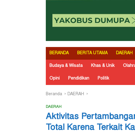
BERANDA
BERITA UTAMA
DAERAH
Budaya & Wisata
Khas & Unik
Olahr
Opini
Pendidikan
Politik
Beranda
DAERAH
DAERAH
Aktivitas Pertambanga
Total Karena Terkait 