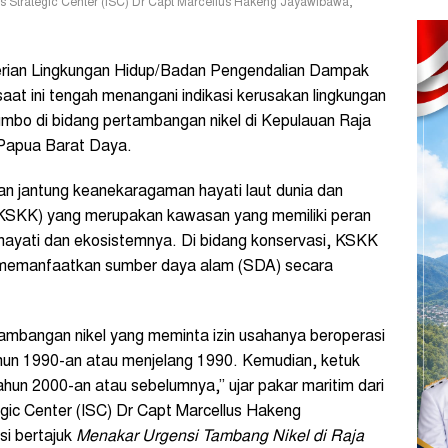
s Strategic Center (ISC) Dr Capt Marcellus Hakeng Jayawibawa,
ian Lingkungan Hidup/Badan Pengendalian Dampak
aat ini tengah menangani indikasi kerusakan lingkungan
jumbo di bidang pertambangan nikel di Kepulauan Raja
Papua Barat Daya.
 jantung keanekaragaman hayati laut dunia dan
(KSKK) yang merupakan kawasan yang memiliki peran
ayati dan ekosistemnya. Di bidang konservasi, KSKK
 memanfaatkan sumber daya alam (SDA) secara
tambangan nikel yang meminta izin usahanya beroperasi
hun 1990-an atau menjelang 1990. Kemudian, ketuk
tahun 2000-an atau sebelumnya,” ujar pakar maritim dari
gic Center (ISC) Dr Capt Marcellus Hakeng
si bertajuk
Menakar Urgensi Tambang Nikel di Raja